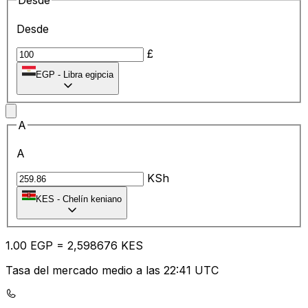
Desde
Desde
£
EGP
-
Libra egipcia
A
A
KSh
KES
-
Chelín keniano
1.00
EGP
=
2,
598676
KES
Tasa del mercado medio a las 22:41 UTC