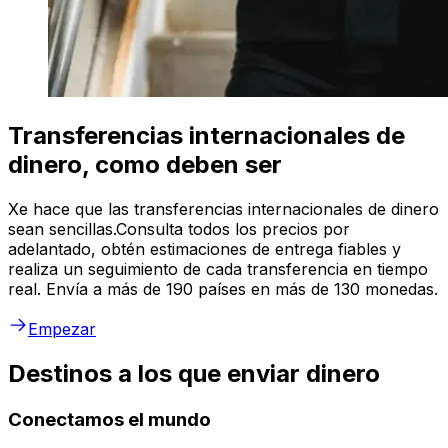
Transferencias internacionales de
dinero, como deben ser
Xe hace que las transferencias internacionales de dinero
sean sencillas.Consulta todos los precios por
adelantado, obtén estimaciones de entrega fiables y
realiza un seguimiento de cada transferencia en tiempo
real. Envía a más de 190 países en más de 130 monedas.
Empezar
Destinos a los que enviar dinero
Conectamos el mundo