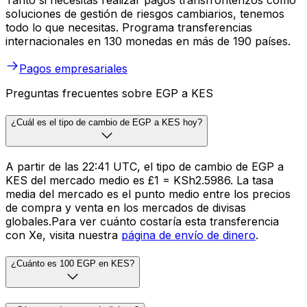
Tanto si necesitas realizar pagos transfronterizos como
soluciones de gestión de riesgos cambiarios, tenemos
todo lo que necesitas. Programa transferencias
internacionales en 130 monedas en más de 190 países.
Pagos empresariales
Preguntas frecuentes sobre EGP a KES
¿Cuál es el tipo de cambio de EGP a KES hoy?
A partir de las 22:41 UTC, el tipo de cambio de EGP a
KES del mercado medio es £1 = KSh2.5986. La tasa
media del mercado es el punto medio entre los precios
de compra y venta en los mercados de divisas
globales.Para ver cuánto costaría esta transferencia
con Xe, visita nuestra
página de envío de dinero
.
¿Cuánto es 100 EGP en KES?