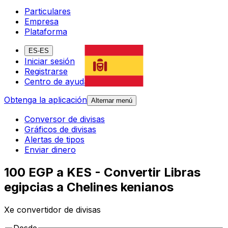
Particulares
Empresa
Plataforma
ES-ES
Iniciar sesión
Registrarse
Centro de ayuda
Obtenga la aplicación
Alternar menú
Conversor de divisas
Gráficos de divisas
Alertas de tipos
Enviar dinero
100 EGP a KES - Convertir Libras
egipcias a Chelines kenianos
Xe convertidor de divisas