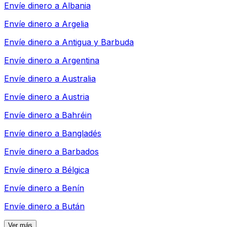
Envíe dinero a
Albania
Envíe dinero a
Argelia
Envíe dinero a
Antigua y Barbuda
Envíe dinero a
Argentina
Envíe dinero a
Australia
Envíe dinero a
Austria
Envíe dinero a
Bahréin
Envíe dinero a
Bangladés
Envíe dinero a
Barbados
Envíe dinero a
Bélgica
Envíe dinero a
Benín
Envíe dinero a
Bután
Ver más