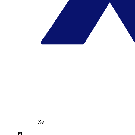
Xe
El