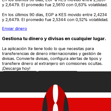
y 2,6479. El promedio fue 2,5610 con 0,63% volatilidad.
En los últimos 90 días, EGP a KES movido entre 2,4234
y 2,6479. El promedio fue 2,5344 con 0,52% volatilidad.
Enviar dinero
Gestiona tu dinero y divisas en cualquier lugar.
La aplicación Xe tiene todo lo que necesitas para
transferencias de dinero internacionales y gestión de
divisas. Convierte divisas, configura alertas de tipos y
transfiere dinero al extranjero sin comisiones ocultas.
¡Descarga hoy!