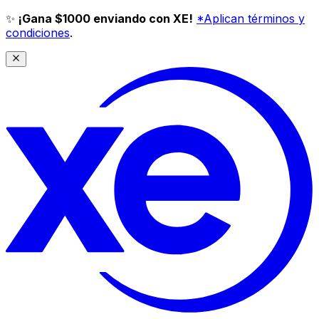
✨
¡Gana $1000 enviando con XE!
*Aplican términos y
condiciones
.