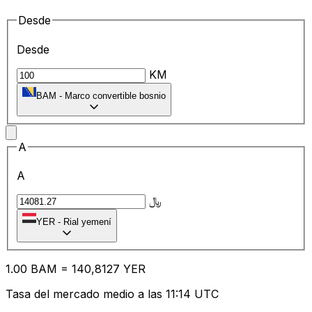
Desde
Desde
KM
BAM
-
Marco convertible bosnio
A
A
﷼
YER
-
Rial yemení
1.00
BAM
=
14
0,8127
YER
Tasa del mercado medio a las 11:14 UTC