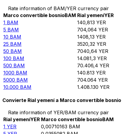
Rate information of BAM/YER currency pair
Marco convertible bosnio
BAM
Rial yemení
YER
1
BAM
140,813
YER
5
BAM
704,064
YER
10
BAM
1408,13
YER
25
BAM
3520,32
YER
50
BAM
7040,64
YER
100
BAM
14.081,3
YER
500
BAM
70.406,4
YER
1000
BAM
140.813
YER
5000
BAM
704.064
YER
10.000
BAM
1.408.130
YER
Convierte Rial yemení a Marco convertible bosnio
Rate information of YER/BAM currency pair
Rial yemení
YER
Marco convertible bosnio
BAM
1
YER
0,00710163
BAM
5
YER
0,0355082
BAM