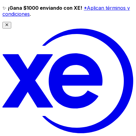
✨
¡Gana $1000 enviando con XE!
*Aplican términos y
condiciones
.