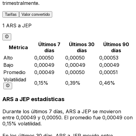
trimestralmente.
Tarifas
Valor convertido
1 ARS a JEP
Últimos 7
Últimos 30
Últimos 90
Métrica
días
días
días
Alto
0,00050
0,00050
0,00053
Bajo
0,00049
0,00049
0,00049
Promedio
0,00049
0,00050
0,00051
Volatilidad
0,15%
0,39%
0,46%
ARS a JEP estadísticas
Durante los últimos 7 días, ARS a JEP se movieron
entre 0,00049 y 0,00050. El promedio fue 0,00049 con
0,15% volatilidad.
En los últimos 30 días, ARS a JEP movido entre