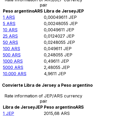
pair
Peso argentino
ARS
Libra de Jersey
JEP
1
ARS
0,00049611
JEP
5
ARS
0,00248055
JEP
10
ARS
0,0049611
JEP
25
ARS
0,0124027
JEP
50
ARS
0,0248055
JEP
100
ARS
0,049611
JEP
500
ARS
0,248055
JEP
1000
ARS
0,49611
JEP
5000
ARS
2,48055
JEP
10.000
ARS
4,9611
JEP
Convierte Libra de Jersey a Peso argentino
Rate information of JEP/ARS currency
pair
Libra de Jersey
JEP
Peso argentino
ARS
1
JEP
2015,68
ARS