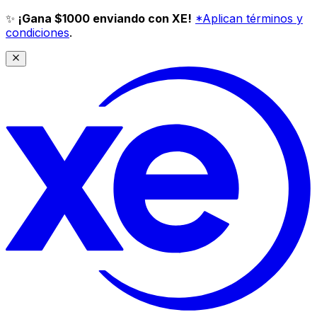
✨
¡Gana $1000 enviando con XE!
*Aplican términos y
condiciones
.