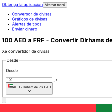
Obtenga la aplicación
Alternar menú
Conversor de divisas
Gráficos de divisas
Alertas de tipos
Enviar dinero
100 AED a FRF - Convertir Dírhams d
Xe convertidor de divisas
Desde
Desde
د.إ
AED
-
Dírham de los EAU
A