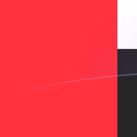
Regístrate hoy mismo
tipos de cambio de AED a FRF hoy
Convierte Dírham de los EAU a Franco Francés
Rate information of AED/FRF currency pair
Dírham de los EAU
AED
Franco Francés
FRF
1
AED
1,54499
FRF
5
AED
7,72497
FRF
10
AED
15,4499
FRF
25
AED
38,6249
FRF
50
AED
77,2497
FRF
100
AED
154,499
FRF
500
AED
772,497
FRF
1000
AED
1544,99
FRF
5000
AED
7724,97
FRF