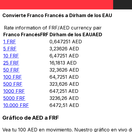
10.000
AED
15.449,9
FRF
Convierte Franco Francés a Dírham de los EAU
Rate information of FRF/AED currency pair
Franco Francés
FRF
Dírham de los EAU
AED
1
FRF
0,647251
AED
5
FRF
3,23626
AED
10
FRF
6,47251
AED
25
FRF
16,1813
AED
50
FRF
32,3626
AED
100
FRF
64,7251
AED
500
FRF
323,626
AED
1000
FRF
647,251
AED
5000
FRF
3236,26
AED
10.000
FRF
6472,51
AED
Gráfico de AED a FRF
Vea tu 100 AED en movimiento. Nuestro gráfico en vivo d