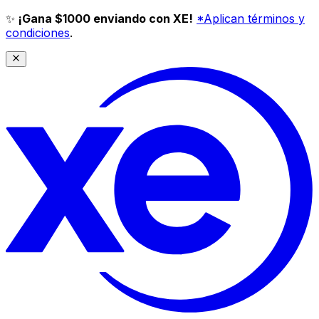
✨
¡Gana $1000 enviando con XE!
*Aplican términos y
condiciones
.