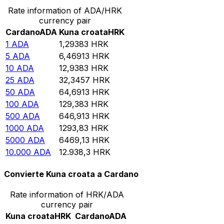
Rate information of ADA/HRK
currency pair
Cardano
ADA
Kuna croata
HRK
1
ADA
1,29383
HRK
5
ADA
6,46913
HRK
10
ADA
12,9383
HRK
25
ADA
32,3457
HRK
50
ADA
64,6913
HRK
100
ADA
129,383
HRK
500
ADA
646,913
HRK
1000
ADA
1293,83
HRK
5000
ADA
6469,13
HRK
10.000
ADA
12.938,3
HRK
Convierte Kuna croata a Cardano
Rate information of HRK/ADA
currency pair
Kuna croata
HRK
Cardano
ADA