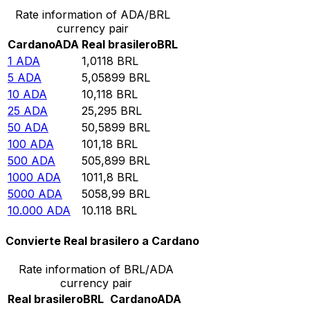
Rate information of ADA/BRL
currency pair
Cardano
ADA
Real brasilero
BRL
1
ADA
1,0118
BRL
5
ADA
5,05899
BRL
10
ADA
10,118
BRL
25
ADA
25,295
BRL
50
ADA
50,5899
BRL
100
ADA
101,18
BRL
500
ADA
505,899
BRL
1000
ADA
1011,8
BRL
5000
ADA
5058,99
BRL
10.000
ADA
10.118
BRL
Convierte Real brasilero a Cardano
Rate information of BRL/ADA
currency pair
Real brasilero
BRL
Cardano
ADA