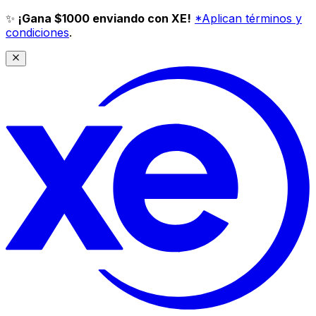
✨
¡Gana $1000 enviando con XE!
*Aplican términos y
condiciones
.