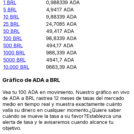
1
BRL
0,988339
ADA
5
BRL
4,9417
ADA
10
BRL
9,88339
ADA
25
BRL
24,7085
ADA
50
BRL
49,417
ADA
100
BRL
98,8339
ADA
500
BRL
494,17
ADA
1000
BRL
988,339
ADA
5000
BRL
4941,7
ADA
10.000
BRL
9883,39
ADA
Gráfico de ADA a BRL
Vea tu 100 ADA en movimiento. Nuestro gráfico en vivo
de ADA a BRL rastrea 12 meses de tasas del mercado
medio en tiempo real y muestra exactamente cuánto
valía su dinero en cualquier momento.¿Quiere saber
cuándo se mueve la tasa a su favor?Establezca una
alerta de tasa y le avisaremos cuando alcance tu
objetivo.