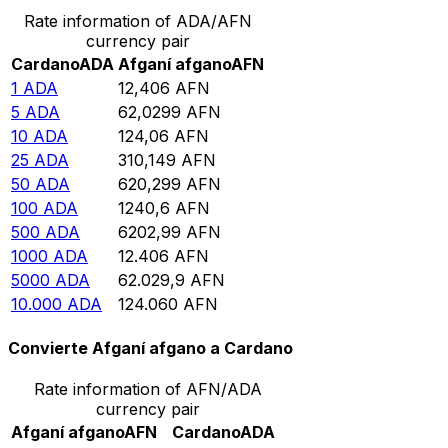
Rate information of ADA/AFN
currency pair
Cardano
ADA
Afganí afgano
AFN
1
ADA
12,406
AFN
5
ADA
62,0299
AFN
10
ADA
124,06
AFN
25
ADA
310,149
AFN
50
ADA
620,299
AFN
100
ADA
1240,6
AFN
500
ADA
6202,99
AFN
1000
ADA
12.406
AFN
5000
ADA
62.029,9
AFN
10.000
ADA
124.060
AFN
Convierte Afganí afgano a Cardano
Rate information of AFN/ADA
currency pair
Afganí afgano
AFN
Cardano
ADA