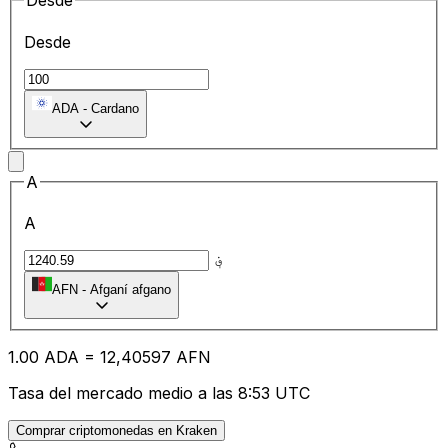
Desde
Desde
ADA
-
Cardano
A
A
؋
AFN
-
Afganí afgano
1.00
ADA
=
12
,40597
AFN
Tasa del mercado medio a las 8:53 UTC
Comprar criptomonedas en Kraken