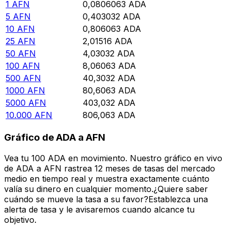
1
AFN
0,0806063
ADA
5
AFN
0,403032
ADA
10
AFN
0,806063
ADA
25
AFN
2,01516
ADA
50
AFN
4,03032
ADA
100
AFN
8,06063
ADA
500
AFN
40,3032
ADA
1000
AFN
80,6063
ADA
5000
AFN
403,032
ADA
10.000
AFN
806,063
ADA
Gráfico de ADA a AFN
Vea tu 100 ADA en movimiento. Nuestro gráfico en vivo
de ADA a AFN rastrea 12 meses de tasas del mercado
medio en tiempo real y muestra exactamente cuánto
valía su dinero en cualquier momento.¿Quiere saber
cuándo se mueve la tasa a su favor?Establezca una
alerta de tasa y le avisaremos cuando alcance tu
objetivo.