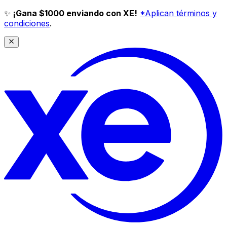
✨
¡Gana $1000 enviando con XE!
*Aplican términos y
condiciones
.