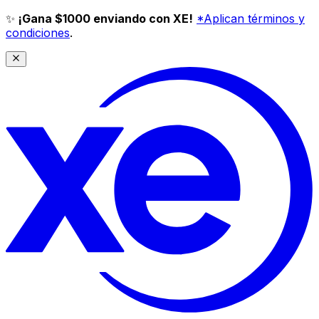
✨
¡Gana $1000 enviando con XE!
*Aplican términos y
condiciones
.