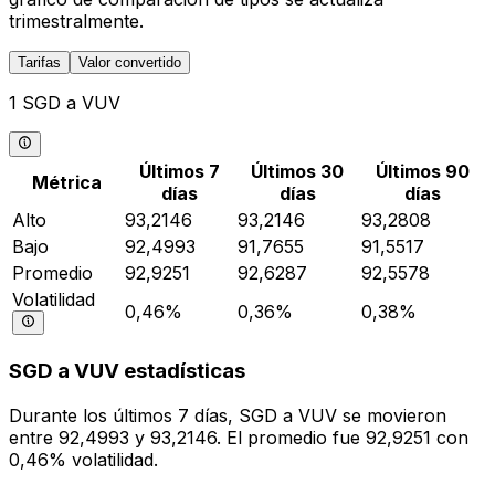
trimestralmente.
Tarifas
Valor convertido
1 SGD a VUV
Últimos 7
Últimos 30
Últimos 90
Métrica
días
días
días
Alto
93,2146
93,2146
93,2808
Bajo
92,4993
91,7655
91,5517
Promedio
92,9251
92,6287
92,5578
Volatilidad
0,46%
0,36%
0,38%
SGD a VUV estadísticas
Durante los últimos 7 días, SGD a VUV se movieron
entre 92,4993 y 93,2146. El promedio fue 92,9251 con
0,46% volatilidad.