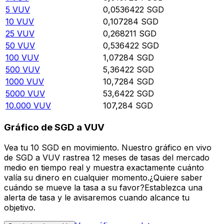
5
VUV
0,0536422
SGD
10
VUV
0,107284
SGD
25
VUV
0,268211
SGD
50
VUV
0,536422
SGD
100
VUV
1,07284
SGD
500
VUV
5,36422
SGD
1000
VUV
10,7284
SGD
5000
VUV
53,6422
SGD
10.000
VUV
107,284
SGD
Gráfico de SGD a VUV
Vea tu 10 SGD en movimiento. Nuestro gráfico en vivo
de SGD a VUV rastrea 12 meses de tasas del mercado
medio en tiempo real y muestra exactamente cuánto
valía su dinero en cualquier momento.¿Quiere saber
cuándo se mueve la tasa a su favor?Establezca una
alerta de tasa y le avisaremos cuando alcance tu
objetivo.