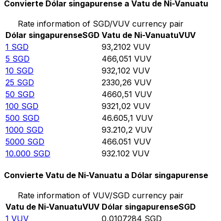
Convierte Dólar singapurense a Vatu de Ni-Vanuatu
Rate information of SGD/VUV currency pair
Dólar singapurense
SGD
Vatu de Ni-Vanuatu
VUV
1
SGD
93,2102
VUV
5
SGD
466,051
VUV
10
SGD
932,102
VUV
25
SGD
2330,26
VUV
50
SGD
4660,51
VUV
100
SGD
9321,02
VUV
500
SGD
46.605,1
VUV
1000
SGD
93.210,2
VUV
5000
SGD
466.051
VUV
10.000
SGD
932.102
VUV
Convierte Vatu de Ni-Vanuatu a Dólar singapurense
Rate information of VUV/SGD currency pair
Vatu de Ni-Vanuatu
VUV
Dólar singapurense
SGD
1
VUV
0,0107284
SGD