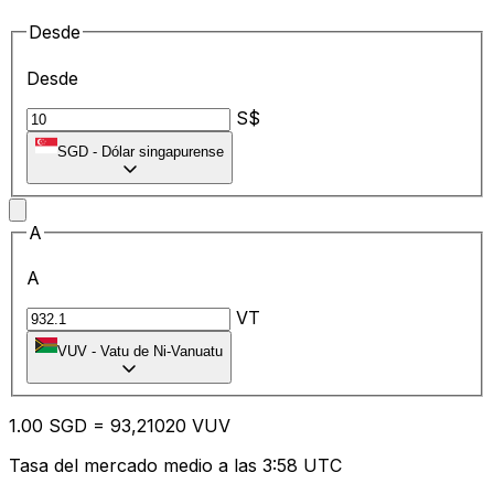
Desde
Desde
S$
SGD
-
Dólar singapurense
A
A
VT
VUV
-
Vatu de Ni-Vanuatu
1.00
SGD
=
93
,21020
VUV
Tasa del mercado medio a las 3:58 UTC