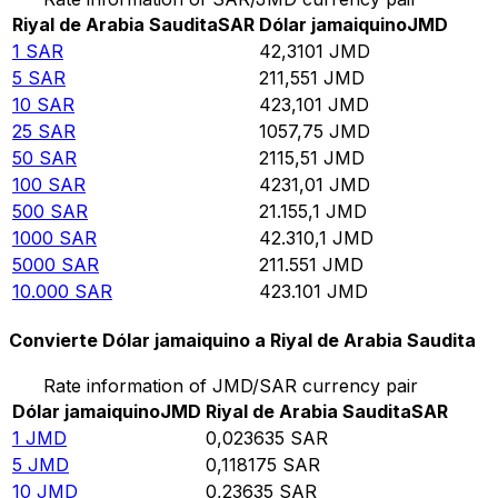
Riyal de Arabia Saudita
SAR
Dólar jamaiquino
JMD
1
SAR
42,3101
JMD
5
SAR
211,551
JMD
10
SAR
423,101
JMD
25
SAR
1057,75
JMD
50
SAR
2115,51
JMD
100
SAR
4231,01
JMD
500
SAR
21.155,1
JMD
1000
SAR
42.310,1
JMD
5000
SAR
211.551
JMD
10.000
SAR
423.101
JMD
Convierte Dólar jamaiquino a Riyal de Arabia Saudita
Rate information of JMD/SAR currency pair
Dólar jamaiquino
JMD
Riyal de Arabia Saudita
SAR
1
JMD
0,023635
SAR
5
JMD
0,118175
SAR
10
JMD
0,23635
SAR