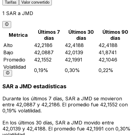
Tarifas
Valor convertido
1 SAR a JMD
Últimos 7
Últimos 30
Últimos 90
Métrica
días
días
días
Alto
42,2186
42,4188
42,4188
Bajo
42,0887
42,0139
41,8741
Promedio
42,1552
42,1991
42,1046
Volatilidad
0,19%
0,30%
0,22%
SAR a JMD estadísticas
Durante los últimos 7 días, SAR a JMD se movieron
entre 42,0887 y 42,2186. El promedio fue 42,1552 con
0,19% volatilidad.
En los últimos 30 días, SAR a JMD movido entre
42,0139 y 42,4188. El promedio fue 42,1991 con 0,30%
volatilidad.