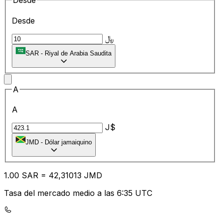
Desde
Desde
﷼
SAR
-
Riyal de Arabia Saudita
A
A
J$
JMD
-
Dólar jamaiquino
1.00
SAR
=
42
,31013
JMD
Tasa del mercado medio a las 6:35 UTC