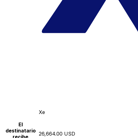
Xe
El
destinatario
26,664.00 USD
recibe