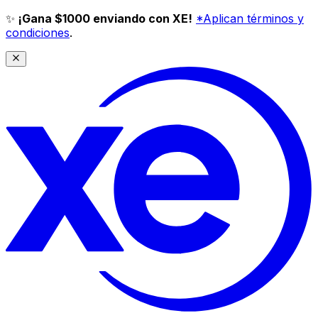
✨
¡Gana $1000 enviando con XE!
*Aplican términos y
condiciones
.