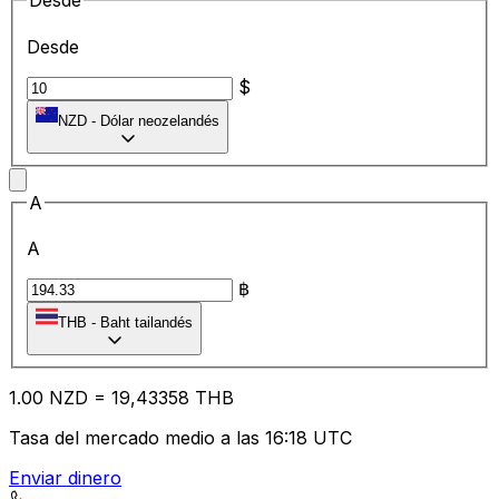
Desde
Desde
$
NZD
-
Dólar neozelandés
A
A
฿
THB
-
Baht tailandés
1.00
NZD
=
19
,43358
THB
Tasa del mercado medio a las 16:18 UTC
Enviar dinero