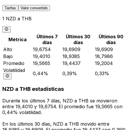
Tarifas
Valor convertido
1 NZD a THB
Últimos 7
Últimos 30
Últimos 90
Métrica
días
días
días
Alto
19,6754
19,6909
19,6909
Bajo
19,4010
18,9385
18,7986
Promedio
19,5665
19,4437
19,2004
Volatilidad
0,44%
0,39%
0,33%
NZD a THB estadísticas
Durante los últimos 7 días, NZD a THB se movieron
entre 19,4010 y 19,6754. El promedio fue 19,5665 con
0,44% volatilidad.
En los últimos 30 días, NZD a THB movido entre
18,9385 y 19,6909. El promedio fue 19,4437 con 0,39%