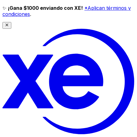
✨
¡Gana $1000 enviando con XE!
*Aplican términos y
condiciones
.