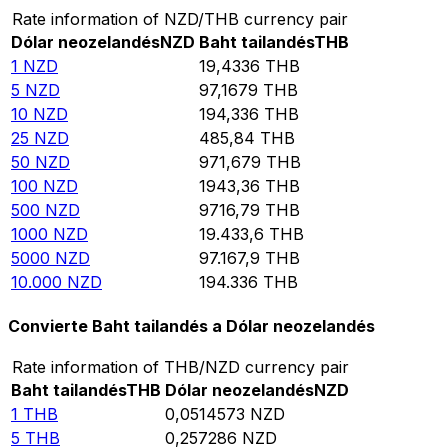
Rate information of NZD/THB currency pair
Dólar neozelandés
NZD
Baht tailandés
THB
1
NZD
19,4336
THB
5
NZD
97,1679
THB
10
NZD
194,336
THB
25
NZD
485,84
THB
50
NZD
971,679
THB
100
NZD
1943,36
THB
500
NZD
9716,79
THB
1000
NZD
19.433,6
THB
5000
NZD
97.167,9
THB
10.000
NZD
194.336
THB
Convierte Baht tailandés a Dólar neozelandés
Rate information of THB/NZD currency pair
Baht tailandés
THB
Dólar neozelandés
NZD
1
THB
0,0514573
NZD
5
THB
0,257286
NZD