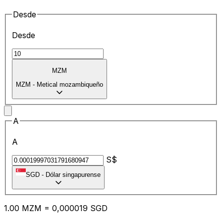
Desde
Desde
MZM
MZM
-
Metical mozambiqueño
A
A
S$
SGD
-
Dólar singapurense
1.00
MZM
=
0,
000019
SGD