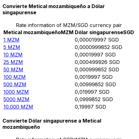
Convierte Metical mozambiqueño a Dólar
singapurense
Rate information of MZM/SGD currency pair
Metical mozambiqueño
MZM
Dólar singapurense
SGD
1
MZM
0,000019997
SGD
5
MZM
0,0000999852
SGD
10
MZM
0,00019997
SGD
25
MZM
0,000499926
SGD
50
MZM
0,000999852
SGD
100
MZM
0,0019997
SGD
500
MZM
0,00999852
SGD
1000
MZM
0,019997
SGD
5000
MZM
0,0999852
SGD
10.000
MZM
0,19997
SGD
Convierte Dólar singapurense a Metical
mozambiqueño