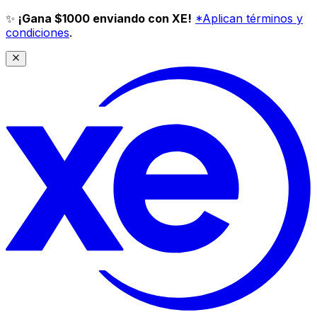
✨
¡Gana $1000 enviando con XE!
*Aplican términos y
condiciones
.