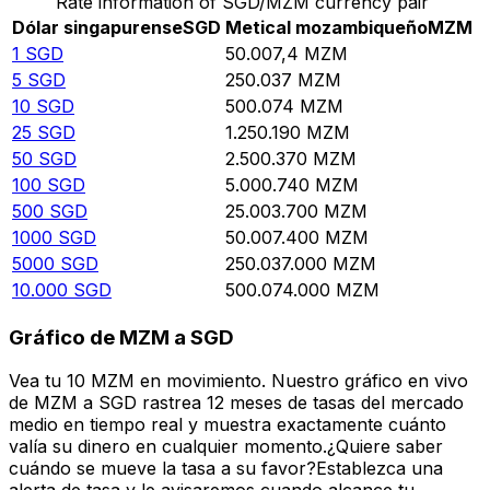
Rate information of SGD/MZM currency pair
Dólar singapurense
SGD
Metical mozambiqueño
MZM
1
SGD
50.007,4
MZM
5
SGD
250.037
MZM
10
SGD
500.074
MZM
25
SGD
1.250.190
MZM
50
SGD
2.500.370
MZM
100
SGD
5.000.740
MZM
500
SGD
25.003.700
MZM
1000
SGD
50.007.400
MZM
5000
SGD
250.037.000
MZM
10.000
SGD
500.074.000
MZM
Gráfico de MZM a SGD
Vea tu 10 MZM en movimiento. Nuestro gráfico en vivo
de MZM a SGD rastrea 12 meses de tasas del mercado
medio en tiempo real y muestra exactamente cuánto
valía su dinero en cualquier momento.¿Quiere saber
cuándo se mueve la tasa a su favor?Establezca una