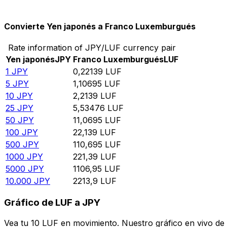
10.000
LUF
45.169,1
JPY
Convierte Yen japonés a Franco Luxemburgués
Rate information of JPY/LUF currency pair
Yen japonés
JPY
Franco Luxemburgués
LUF
1
JPY
0,22139
LUF
5
JPY
1,10695
LUF
10
JPY
2,2139
LUF
25
JPY
5,53476
LUF
50
JPY
11,0695
LUF
100
JPY
22,139
LUF
500
JPY
110,695
LUF
1000
JPY
221,39
LUF
5000
JPY
1106,95
LUF
10.000
JPY
2213,9
LUF
Gráfico de LUF a JPY
Vea tu 10 LUF en movimiento. Nuestro gráfico en vivo de