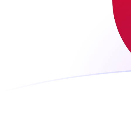
Regístrate hoy mismo
tipos de cambio de LUF a JPY hoy
Convierte Franco Luxemburgués a Yen japonés
Rate information of LUF/JPY currency pair
Franco Luxemburgués
LUF
Yen japonés
JPY
1
LUF
4,51691
JPY
5
LUF
22,5845
JPY
10
LUF
45,1691
JPY
25
LUF
112,923
JPY
50
LUF
225,845
JPY
100
LUF
451,691
JPY
500
LUF
2258,45
JPY
1000
LUF
4516,91
JPY
5000
LUF
22.584,5
JPY