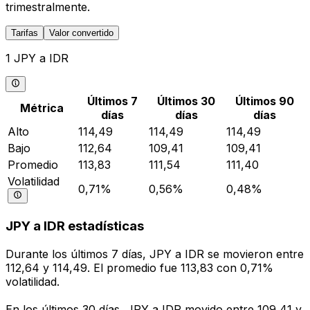
trimestralmente.
Tarifas
Valor convertido
1 JPY a IDR
Últimos 7
Últimos 30
Últimos 90
Métrica
días
días
días
Alto
114,49
114,49
114,49
Bajo
112,64
109,41
109,41
Promedio
113,83
111,54
111,40
Volatilidad
0,71%
0,56%
0,48%
JPY a IDR estadísticas
Durante los últimos 7 días, JPY a IDR se movieron entre
112,64 y 114,49. El promedio fue 113,83 con 0,71%
volatilidad.
En los últimos 30 días, JPY a IDR movido entre 109,41 y