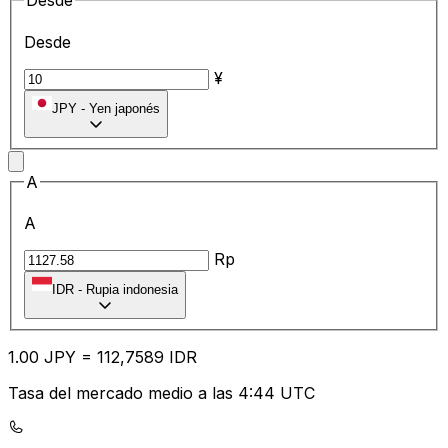
Desde
Desde
¥
JPY
-
Yen japonés
A
A
Rp
IDR
-
Rupia indonesia
1.00
JPY
=
11
2,7589
IDR
Tasa del mercado medio a las 4:44 UTC