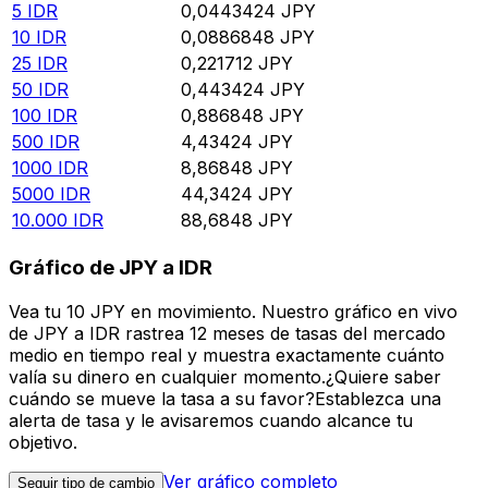
5
IDR
0,0443424
JPY
10
IDR
0,0886848
JPY
25
IDR
0,221712
JPY
50
IDR
0,443424
JPY
100
IDR
0,886848
JPY
500
IDR
4,43424
JPY
1000
IDR
8,86848
JPY
5000
IDR
44,3424
JPY
10.000
IDR
88,6848
JPY
Gráfico de JPY a IDR
Vea tu 10 JPY en movimiento. Nuestro gráfico en vivo
de JPY a IDR rastrea 12 meses de tasas del mercado
medio en tiempo real y muestra exactamente cuánto
valía su dinero en cualquier momento.¿Quiere saber
cuándo se mueve la tasa a su favor?Establezca una
alerta de tasa y le avisaremos cuando alcance tu
objetivo.
Ver gráfico completo
Seguir tipo de cambio