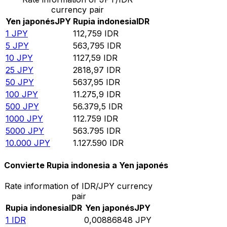
currency pair
Yen japonés
JPY
Rupia indonesia
IDR
1
JPY
112,759
IDR
5
JPY
563,795
IDR
10
JPY
1127,59
IDR
25
JPY
2818,97
IDR
50
JPY
5637,95
IDR
100
JPY
11.275,9
IDR
500
JPY
56.379,5
IDR
1000
JPY
112.759
IDR
5000
JPY
563.795
IDR
10.000
JPY
1.127.590
IDR
Convierte Rupia indonesia a Yen japonés
Rate information of IDR/JPY currency
pair
Rupia indonesia
IDR
Yen japonés
JPY
1
IDR
0,00886848
JPY