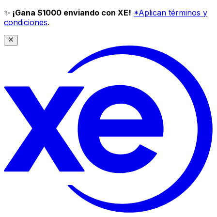
✨
¡Gana $1000 enviando con XE!
*Aplican términos y
condiciones
.