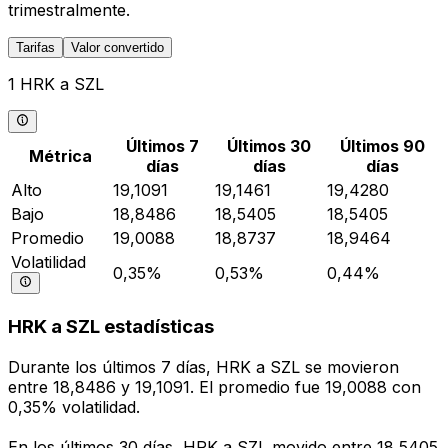
trimestralmente.
Tarifas
Valor convertido
1 HRK a SZL
Últimos 7
Últimos 30
Últimos 90
Métrica
días
días
días
Alto
19,1091
19,1461
19,4280
Bajo
18,8486
18,5405
18,5405
Promedio
19,0088
18,8737
18,9464
Volatilidad
0,35%
0,53%
0,44%
HRK a SZL estadísticas
Durante los últimos 7 días, HRK a SZL se movieron
entre 18,8486 y 19,1091. El promedio fue 19,0088 con
0,35% volatilidad.
En los últimos 30 días, HRK a SZL movido entre 18,5405