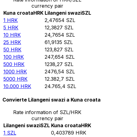
currency pair
Kuna croata
HRK
Lilangeni swazi
SZL
1
HRK
2,47654
SZL
5
HRK
12,3827
SZL
10
HRK
24,7654
SZL
25
HRK
61,9135
SZL
50
HRK
123,827
SZL
100
HRK
247,654
SZL
500
HRK
1238,27
SZL
1000
HRK
2476,54
SZL
5000
HRK
12.382,7
SZL
10.000
HRK
24.765,4
SZL
Convierte Lilangeni swazi a Kuna croata
Rate information of SZL/HRK
currency pair
Lilangeni swazi
SZL
Kuna croata
HRK
1
SZL
0,403789
HRK