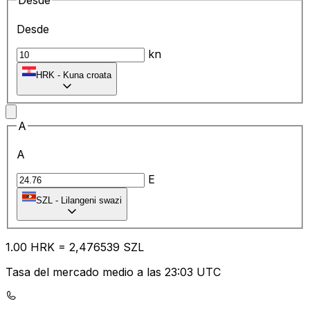
Desde
Desde
kn
HRK
-
Kuna croata
A
A
E
SZL
-
Lilangeni swazi
1.00
HRK
=
2,
476539
SZL
Tasa del mercado medio a las 23:03 UTC