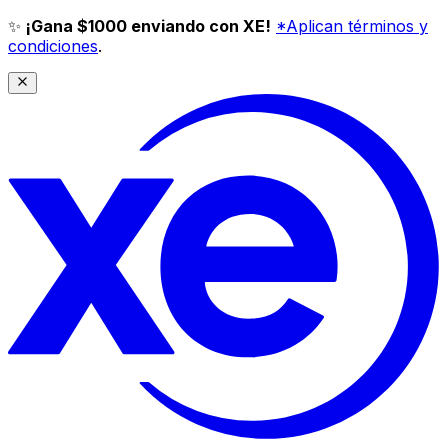
✨
¡Gana $1000 enviando con XE!
*Aplican términos y
condiciones
.