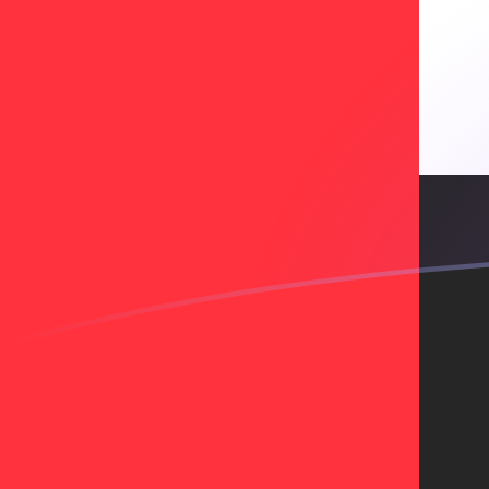
Regístrate hoy mismo
tipos de cambio de FRF a AED hoy
Convierte Franco Francés a Dírham de los EAU
Rate information of FRF/AED currency pair
Franco Francés
FRF
Dírham de los EAU
AED
1
FRF
0,647123
AED
5
FRF
3,23561
AED
10
FRF
6,47123
AED
25
FRF
16,1781
AED
50
FRF
32,3561
AED
100
FRF
64,7123
AED
500
FRF
323,561
AED
1000
FRF
647,123
AED
5000
FRF
3235,61
AED