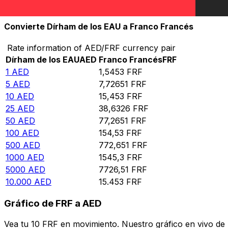
10.000
FRF
6471,23
AED
Convierte Dírham de los EAU a Franco Francés
Rate information of AED/FRF currency pair
Dírham de los EAU
AED
Franco Francés
FRF
1
AED
1,5453
FRF
5
AED
7,72651
FRF
10
AED
15,453
FRF
25
AED
38,6326
FRF
50
AED
77,2651
FRF
100
AED
154,53
FRF
500
AED
772,651
FRF
1000
AED
1545,3
FRF
5000
AED
7726,51
FRF
10.000
AED
15.453
FRF
Gráfico de FRF a AED
Vea tu 10 FRF en movimiento. Nuestro gráfico en vivo de