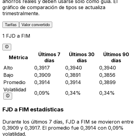
ahorros reales y deben usarse solo como guía. El
gráfico de comparación de tipos se actualiza
trimestralmente.
Tarifas
Valor convertido
1 FJD a FIM
Últimos 7
Últimos 30
Últimos 90
Métrica
días
días
días
Alto
0,3917
0,3940
0,3940
Bajo
0,3909
0,3891
0,3856
Promedio
0,3914
0,3914
0,3899
Volatilidad
0,09%
0,34%
0,34%
FJD a FIM estadísticas
Durante los últimos 7 días, FJD a FIM se movieron entre
0,3909 y 0,3917. El promedio fue 0,3914 con 0,09%
volatilidad.