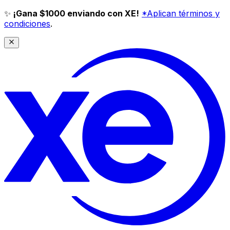
✨
¡Gana $1000 enviando con XE!
*Aplican términos y
condiciones
.