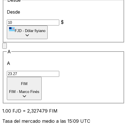
Desde
Desde
$
FJD
-
Dólar fiyiano
A
A
FIM
FIM
-
Marco Finés
1.00
FJD
=
2,
327479
FIM
Tasa del mercado medio a las 15:09 UTC