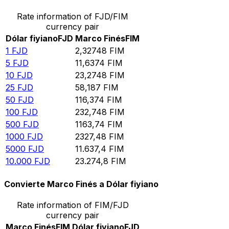
Rate information of FJD/FIM
currency pair
Dólar fiyiano
FJD
Marco Finés
FIM
1
FJD
2,32748
FIM
5
FJD
11,6374
FIM
10
FJD
23,2748
FIM
25
FJD
58,187
FIM
50
FJD
116,374
FIM
100
FJD
232,748
FIM
500
FJD
1163,74
FIM
1000
FJD
2327,48
FIM
5000
FJD
11.637,4
FIM
10.000
FJD
23.274,8
FIM
Convierte Marco Finés a Dólar fiyiano
Rate information of FIM/FJD
currency pair
Marco Finés
FIM
Dólar fiyiano
FJD