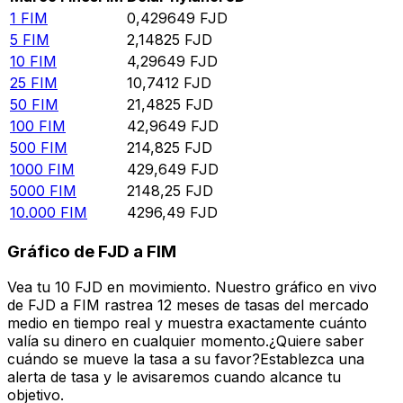
1
FIM
0,429649
FJD
5
FIM
2,14825
FJD
10
FIM
4,29649
FJD
25
FIM
10,7412
FJD
50
FIM
21,4825
FJD
100
FIM
42,9649
FJD
500
FIM
214,825
FJD
1000
FIM
429,649
FJD
5000
FIM
2148,25
FJD
10.000
FIM
4296,49
FJD
Gráfico de FJD a FIM
Vea tu 10 FJD en movimiento. Nuestro gráfico en vivo
de FJD a FIM rastrea 12 meses de tasas del mercado
medio en tiempo real y muestra exactamente cuánto
valía su dinero en cualquier momento.¿Quiere saber
cuándo se mueve la tasa a su favor?Establezca una
alerta de tasa y le avisaremos cuando alcance tu
objetivo.