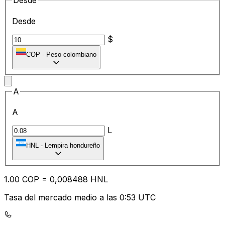
Desde
Desde
$
COP
-
Peso colombiano
A
A
L
HNL
-
Lempira hondureño
1.00
COP
=
0,
008488
HNL
Tasa del mercado medio a las 0:53 UTC