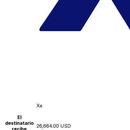
Xe
El
destinatario
26,664.00 USD
recibe