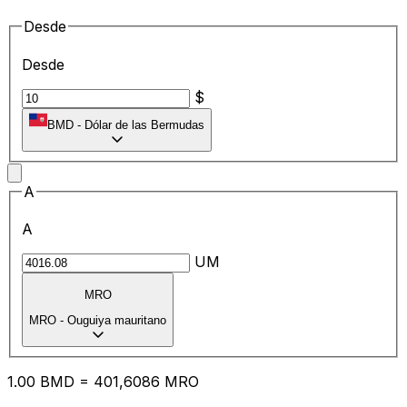
Desde
Desde
$
BMD
-
Dólar de las Bermudas
A
A
UM
MRO
MRO
-
Ouguiya mauritano
1.00
BMD
=
40
1,6086
MRO