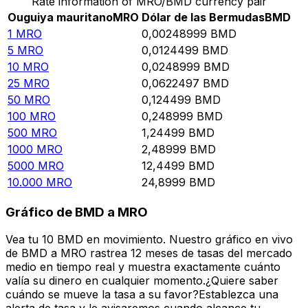
Rate information of MRO/BMD currency pair
Ouguiya mauritano
MRO
Dólar de las Bermudas
BMD
1
MRO
0,00248999
BMD
5
MRO
0,0124499
BMD
10
MRO
0,0248999
BMD
25
MRO
0,0622497
BMD
50
MRO
0,124499
BMD
100
MRO
0,248999
BMD
500
MRO
1,24499
BMD
1000
MRO
2,48999
BMD
5000
MRO
12,4499
BMD
10.000
MRO
24,8999
BMD
Gráfico de BMD a MRO
Vea tu 10 BMD en movimiento. Nuestro gráfico en vivo
de BMD a MRO rastrea 12 meses de tasas del mercado
medio en tiempo real y muestra exactamente cuánto
valía su dinero en cualquier momento.¿Quiere saber
cuándo se mueve la tasa a su favor?Establezca una