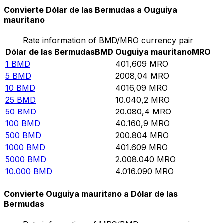
Convierte Dólar de las Bermudas a Ouguiya
mauritano
Rate information of BMD/MRO currency pair
Dólar de las Bermudas
BMD
Ouguiya mauritano
MRO
1
BMD
401,609
MRO
5
BMD
2008,04
MRO
10
BMD
4016,09
MRO
25
BMD
10.040,2
MRO
50
BMD
20.080,4
MRO
100
BMD
40.160,9
MRO
500
BMD
200.804
MRO
1000
BMD
401.609
MRO
5000
BMD
2.008.040
MRO
10.000
BMD
4.016.090
MRO
Convierte Ouguiya mauritano a Dólar de las
Bermudas