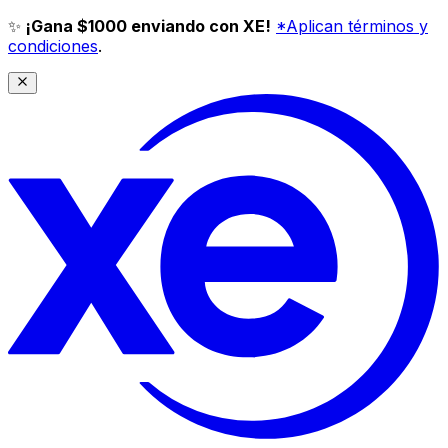
✨
¡Gana $1000 enviando con XE!
*Aplican términos y
condiciones
.