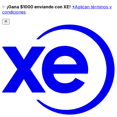
✨
¡Gana $1000 enviando con XE!
*Aplican términos y
condiciones
.