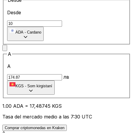
Desde
Desde
ADA
-
Cardano
A
A
лв
KGS
-
Som kirgistaní
1.00
ADA
=
17
,48745
KGS
Tasa del mercado medio a las 7:30 UTC
Comprar criptomonedas en Kraken