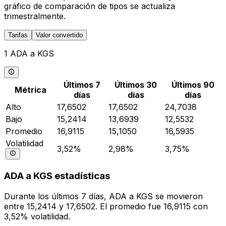
gráfico de comparación de tipos se actualiza
trimestralmente.
Tarifas
Valor convertido
1 ADA a KGS
Últimos 7
Últimos 30
Últimos 90
Métrica
días
días
días
Alto
17,6502
17,6502
24,7038
Bajo
15,2414
13,6939
12,5532
Promedio
16,9115
15,1050
16,5935
Volatilidad
3,52%
2,98%
3,75%
ADA a KGS estadísticas
Durante los últimos 7 días, ADA a KGS se movieron
entre 15,2414 y 17,6502. El promedio fue 16,9115 con
3,52% volatilidad.