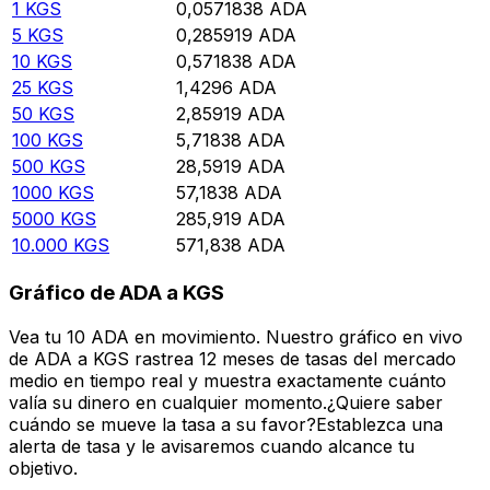
1
KGS
0,0571838
ADA
5
KGS
0,285919
ADA
10
KGS
0,571838
ADA
25
KGS
1,4296
ADA
50
KGS
2,85919
ADA
100
KGS
5,71838
ADA
500
KGS
28,5919
ADA
1000
KGS
57,1838
ADA
5000
KGS
285,919
ADA
10.000
KGS
571,838
ADA
Gráfico de ADA a KGS
Vea tu 10 ADA en movimiento. Nuestro gráfico en vivo
de ADA a KGS rastrea 12 meses de tasas del mercado
medio en tiempo real y muestra exactamente cuánto
valía su dinero en cualquier momento.¿Quiere saber
cuándo se mueve la tasa a su favor?Establezca una
alerta de tasa y le avisaremos cuando alcance tu
objetivo.