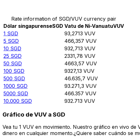
Convierte Dólar singapurense a Vatu de Ni-Vanuatu
Rate information of SGD/VUV currency pair
Dólar singapurense
SGD
Vatu de Ni-Vanuatu
VUV
1
SGD
93,2713
VUV
5
SGD
466,357
VUV
10
SGD
932,713
VUV
25
SGD
2331,78
VUV
50
SGD
4663,57
VUV
100
SGD
9327,13
VUV
500
SGD
46.635,7
VUV
1000
SGD
93.271,3
VUV
5000
SGD
466.357
VUV
10.000
SGD
932.713
VUV
Gráfico de VUV a SGD
Vea tu 1 VUV en movimiento. Nuestro gráfico en vivo de
dinero en cualquier momento.¿Quiere saber cuándo se mue