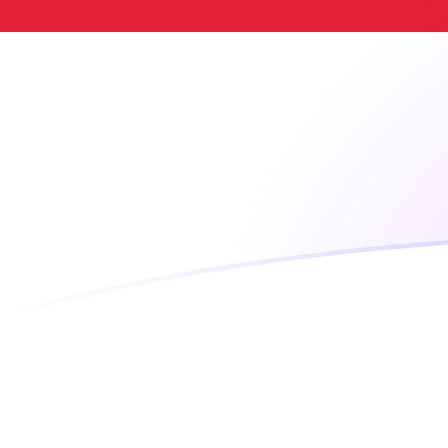
tipos de cambio de VUV a SGD hoy
Convierte Vatu de Ni-Vanuatu a Dólar singapurense
Rate information of VUV/SGD currency pair
Vatu de Ni-Vanuatu
VUV
Dólar singapurense
SGD
1
VUV
0,0107214
SGD
5
VUV
0,053607
SGD
10
VUV
0,107214
SGD
25
VUV
0,268035
SGD
50
VUV
0,53607
SGD
100
VUV
1,07214
SGD
500
VUV
5,3607
SGD
1000
VUV
10,7214
SGD
5000
VUV
53,607
SGD
10.000
VUV
107,214
SGD