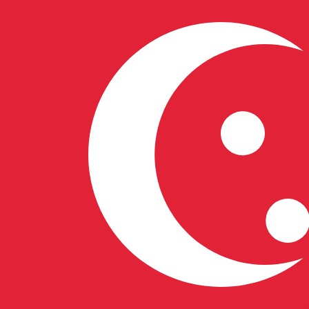
A
S$
SGD
-
Dólar singapurense
1.00
VUV
=
0,
010721
SGD
Tasa del mercado medio a las 12:48 UTC
Habla con un experto en divisas hoy.
Podemos superar las
Programar una llamada
Utilizamos el tipo de cambio medio del mercado para nue
para ver los tipos de cambio de envío
¿Sabías que puedes enviar dinero al extranjero con Xe?
Regístrate hoy mismo