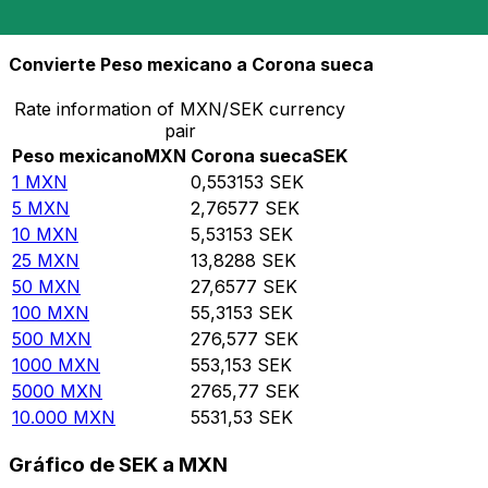
10.000
SEK
18.078,2
MXN
Convierte Peso mexicano a Corona sueca
Rate information of MXN/SEK currency
pair
Peso mexicano
MXN
Corona sueca
SEK
1
MXN
0,553153
SEK
5
MXN
2,76577
SEK
10
MXN
5,53153
SEK
25
MXN
13,8288
SEK
50
MXN
27,6577
SEK
100
MXN
55,3153
SEK
500
MXN
276,577
SEK
1000
MXN
553,153
SEK
5000
MXN
2765,77
SEK
10.000
MXN
5531,53
SEK
Gráfico de SEK a MXN