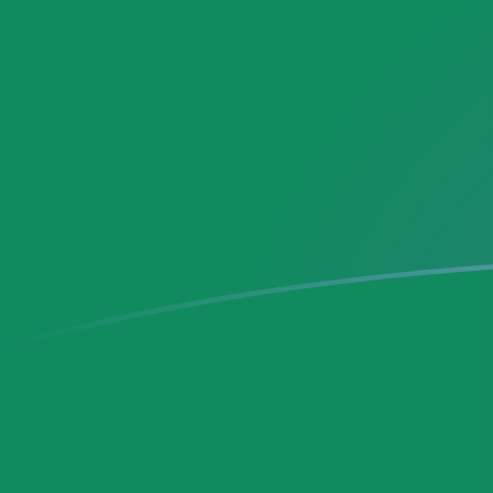
tipos de cambio de SEK a MXN hoy
Convierte Corona sueca a Peso mexicano
Rate information of SEK/MXN currency
pair
Corona sueca
SEK
Peso mexicano
MXN
1
SEK
1,80782
MXN
5
SEK
9,03909
MXN
10
SEK
18,0782
MXN
25
SEK
45,1954
MXN
50
SEK
90,3909
MXN
100
SEK
180,782
MXN
500
SEK
903,909
MXN
1000
SEK
1807,82
MXN
5000
SEK
9039,09
MXN