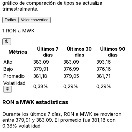
gráfico de comparación de tipos se actualiza
trimestralmente.
Tarifas
Valor convertido
1 RON a MWK
Últimos 7
Últimos 30
Últimos 90
Métrica
días
días
días
Alto
383,09
383,09
393,16
Bajo
379,91
376,99
376,16
Promedio
381,18
379,05
381,71
Volatilidad
0,38%
0,29%
0,29%
RON a MWK estadísticas
Durante los últimos 7 días, RON a MWK se movieron
entre 379,91 y 383,09. El promedio fue 381,18 con
0,38% volatilidad.