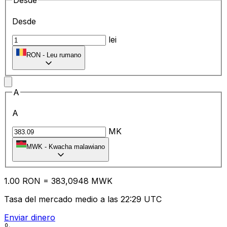
Desde
Desde
lei
RON
-
Leu rumano
A
A
MK
MWK
-
Kwacha malawiano
1.00
RON
=
38
3,0948
MWK
Tasa del mercado medio a las 22:29 UTC
Enviar dinero