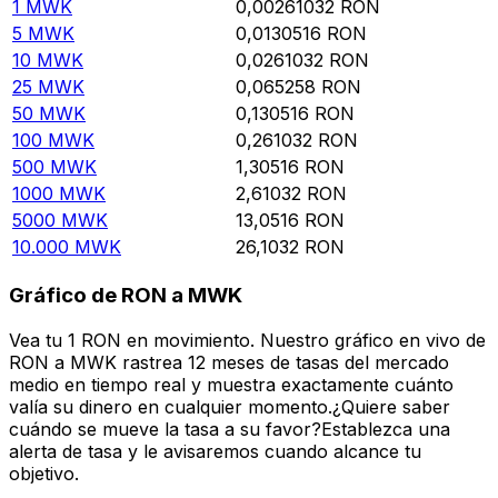
1
MWK
0,00261032
RON
5
MWK
0,0130516
RON
10
MWK
0,0261032
RON
25
MWK
0,065258
RON
50
MWK
0,130516
RON
100
MWK
0,261032
RON
500
MWK
1,30516
RON
1000
MWK
2,61032
RON
5000
MWK
13,0516
RON
10.000
MWK
26,1032
RON
Gráfico de RON a MWK
Vea tu 1 RON en movimiento. Nuestro gráfico en vivo de
RON a MWK rastrea 12 meses de tasas del mercado
medio en tiempo real y muestra exactamente cuánto
valía su dinero en cualquier momento.¿Quiere saber
cuándo se mueve la tasa a su favor?Establezca una
alerta de tasa y le avisaremos cuando alcance tu
objetivo.