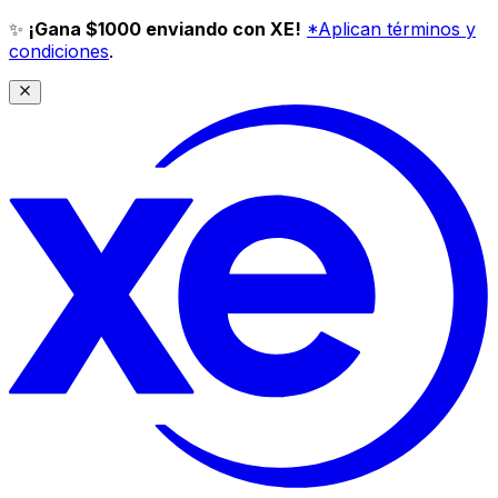
✨
¡Gana $1000 enviando con XE!
*Aplican términos y
condiciones
.