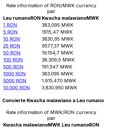
Rate information of RON/MWK currency
pair
Leu rumano
RON
Kwacha malawiano
MWK
1
RON
383,095
MWK
5
RON
1915,47
MWK
10
RON
3830,95
MWK
25
RON
9577,37
MWK
50
RON
19.154,7
MWK
100
RON
38.309,5
MWK
500
RON
191.547
MWK
1000
RON
383.095
MWK
5000
RON
1.915.470
MWK
10.000
RON
3.830.950
MWK
Convierte Kwacha malawiano a Leu rumano
Rate information of MWK/RON currency
pair
Kwacha malawiano
MWK
Leu rumano
RON