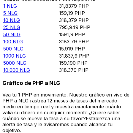
1
NLG
31,8379
PHP
5
NLG
159,19
PHP
10
NLG
318,379
PHP
25
NLG
795,949
PHP
50
NLG
1591,9
PHP
100
NLG
3183,79
PHP
500
NLG
15.919
PHP
1000
NLG
31.837,9
PHP
5000
NLG
159.190
PHP
10.000
NLG
318.379
PHP
Gráfico de PHP a NLG
Vea tu 1 PHP en movimiento. Nuestro gráfico en vivo de
PHP a NLG rastrea 12 meses de tasas del mercado
medio en tiempo real y muestra exactamente cuánto
valía su dinero en cualquier momento.¿Quiere saber
cuándo se mueve la tasa a su favor?Establezca una
alerta de tasa y le avisaremos cuando alcance tu
objetivo.