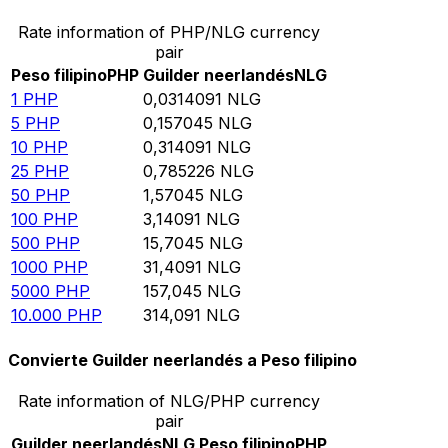
Rate information of PHP/NLG currency
pair
Peso filipino
PHP
Guilder neerlandés
NLG
1
PHP
0,0314091
NLG
5
PHP
0,157045
NLG
10
PHP
0,314091
NLG
25
PHP
0,785226
NLG
50
PHP
1,57045
NLG
100
PHP
3,14091
NLG
500
PHP
15,7045
NLG
1000
PHP
31,4091
NLG
5000
PHP
157,045
NLG
10.000
PHP
314,091
NLG
Convierte Guilder neerlandés a Peso filipino
Rate information of NLG/PHP currency
pair
Guilder neerlandés
NLG
Peso filipino
PHP