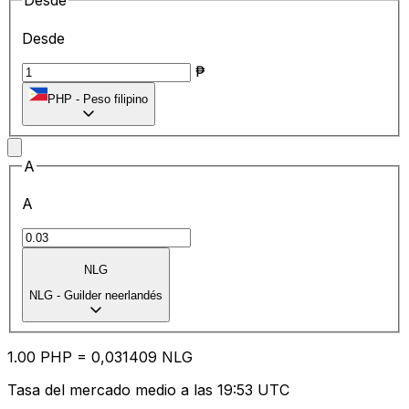
Desde
Desde
₱
PHP
-
Peso filipino
A
A
NLG
NLG
-
Guilder neerlandés
1.00
PHP
=
0,
031409
NLG
Tasa del mercado medio a las 19:53 UTC