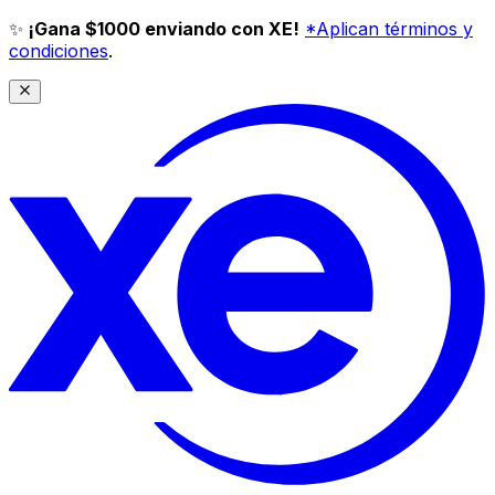
✨
¡Gana $1000 enviando con XE!
*Aplican términos y
condiciones
.