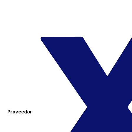
Proveedor