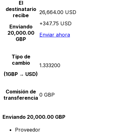
El
destinatario
26,664.00 USD
recibe
+347.75 USD
Enviando
20,000.00
Enviar ahora
GBP
Tipo de
cambio
1.333200
(1GBP → USD)
Comisión de
0 GBP
transferencia
Enviando 20,000.00 GBP
Proveedor