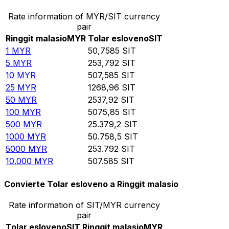
Rate information of MYR/SIT currency
pair
Ringgit malasio
MYR
Tolar esloveno
SIT
1
MYR
50,7585
SIT
5
MYR
253,792
SIT
10
MYR
507,585
SIT
25
MYR
1268,96
SIT
50
MYR
2537,92
SIT
100
MYR
5075,85
SIT
500
MYR
25.379,2
SIT
1000
MYR
50.758,5
SIT
5000
MYR
253.792
SIT
10.000
MYR
507.585
SIT
Convierte Tolar esloveno a Ringgit malasio
Rate information of SIT/MYR currency
pair
Tolar esloveno
SIT
Ringgit malasio
MYR