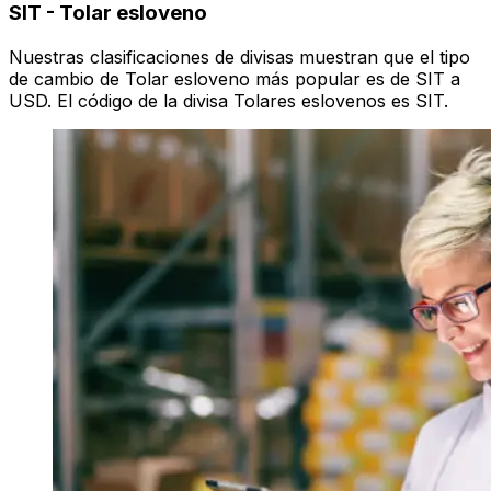
SIT
-
Tolar esloveno
Nuestras clasificaciones de divisas muestran que el tipo
de cambio de Tolar esloveno más popular es de SIT a
USD. El código de la divisa Tolares eslovenos es SIT.