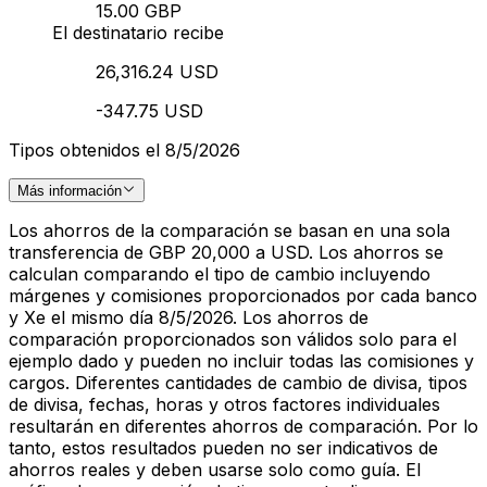
15.00 GBP
El destinatario recibe
26,316.24 USD
-347.75 USD
Tipos obtenidos el 8/5/2026
Más información
Los ahorros de la comparación se basan en una sola
transferencia de GBP 20,000 a USD. Los ahorros se
calculan comparando el tipo de cambio incluyendo
márgenes y comisiones proporcionados por cada banco
y Xe el mismo día 8/5/2026. Los ahorros de
comparación proporcionados son válidos solo para el
ejemplo dado y pueden no incluir todas las comisiones y
cargos. Diferentes cantidades de cambio de divisa, tipos
de divisa, fechas, horas y otros factores individuales
resultarán en diferentes ahorros de comparación. Por lo
tanto, estos resultados pueden no ser indicativos de
ahorros reales y deben usarse solo como guía. El