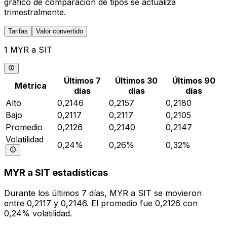
gráfico de comparación de tipos se actualiza
trimestralmente.
Tarifas
Valor convertido
1 MYR a SIT
Últimos 7
Últimos 30
Últimos 90
Métrica
días
días
días
Alto
0,2146
0,2157
0,2180
Bajo
0,2117
0,2117
0,2105
Promedio
0,2126
0,2140
0,2147
Volatilidad
0,24%
0,26%
0,32%
MYR a SIT estadísticas
Durante los últimos 7 días, MYR a SIT se movieron
entre 0,2117 y 0,2146. El promedio fue 0,2126 con
0,24% volatilidad.