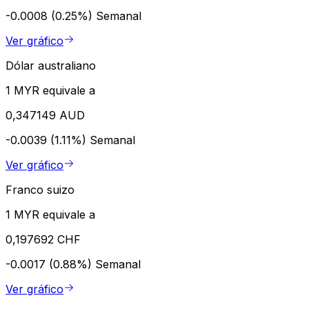
-0.0008 (0.25%)
Semanal
Ver gráfico
Dólar australiano
1 MYR equivale a
0,347149 AUD
-0.0039 (1.11%)
Semanal
Ver gráfico
Franco suizo
1 MYR equivale a
0,197692 CHF
-0.0017 (0.88%)
Semanal
Ver gráfico