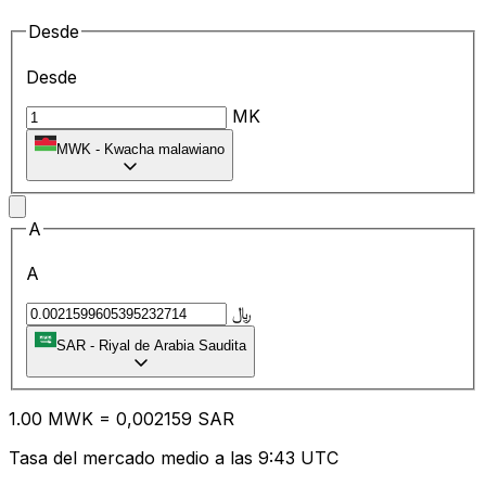
Desde
Desde
MK
MWK
-
Kwacha malawiano
A
A
﷼
SAR
-
Riyal de Arabia Saudita
1.00
MWK
=
0,
002159
SAR
Tasa del mercado medio a las 9:43 UTC