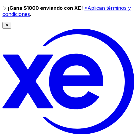
✨
¡Gana $1000 enviando con XE!
*Aplican términos y
condiciones
.