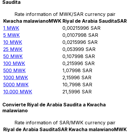
Saudita
Rate information of MWK/SAR currency pair
Kwacha malawiano
MWK
Riyal de Arabia Saudita
SAR
1
MWK
0,00215996
SAR
5
MWK
0,0107998
SAR
10
MWK
0,0215996
SAR
25
MWK
0,053999
SAR
50
MWK
0,107998
SAR
100
MWK
0,215996
SAR
500
MWK
1,07998
SAR
1000
MWK
2,15996
SAR
5000
MWK
10,7998
SAR
10.000
MWK
21,5996
SAR
Convierte Riyal de Arabia Saudita a Kwacha
malawiano
Rate information of SAR/MWK currency pair
Riyal de Arabia Saudita
SAR
Kwacha malawiano
MWK