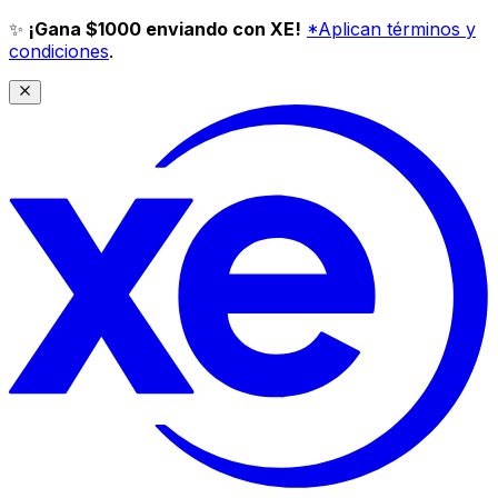
✨
¡Gana $1000 enviando con XE!
*Aplican términos y
condiciones
.