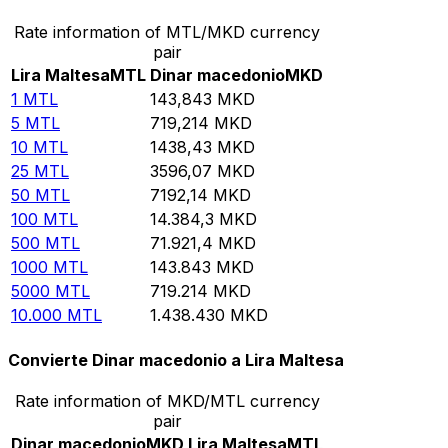
Rate information of MTL/MKD currency
pair
Lira Maltesa
MTL
Dinar macedonio
MKD
1
MTL
143,843
MKD
5
MTL
719,214
MKD
10
MTL
1438,43
MKD
25
MTL
3596,07
MKD
50
MTL
7192,14
MKD
100
MTL
14.384,3
MKD
500
MTL
71.921,4
MKD
1000
MTL
143.843
MKD
5000
MTL
719.214
MKD
10.000
MTL
1.438.430
MKD
Convierte Dinar macedonio a Lira Maltesa
Rate information of MKD/MTL currency
pair
Dinar macedonio
MKD
Lira Maltesa
MTL