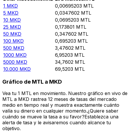
1
MKD
0,00695203
MTL
5
MKD
0,0347602
MTL
10
MKD
0,0695203
MTL
25
MKD
0,173801
MTL
50
MKD
0,347602
MTL
100
MKD
0,695203
MTL
500
MKD
3,47602
MTL
1000
MKD
6,95203
MTL
5000
MKD
34,7602
MTL
10.000
MKD
69,5203
MTL
Gráfico de MTL a MKD
Vea tu 1 MTL en movimiento. Nuestro gráfico en vivo de
MTL a MKD rastrea 12 meses de tasas del mercado
medio en tiempo real y muestra exactamente cuánto
valía su dinero en cualquier momento.¿Quiere saber
cuándo se mueve la tasa a su favor?Establezca una
alerta de tasa y le avisaremos cuando alcance tu
objetivo.