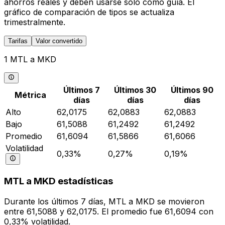
ahorros reales y deben usarse solo como guía. El
gráfico de comparación de tipos se actualiza
trimestralmente.
Tarifas
Valor convertido
1 MTL a MKD
Últimos 7
Últimos 30
Últimos 90
Métrica
días
días
días
Alto
62,0175
62,0883
62,0883
Bajo
61,5088
61,2492
61,2492
Promedio
61,6094
61,5866
61,6066
Volatilidad
0,33%
0,27%
0,19%
MTL a MKD estadísticas
Durante los últimos 7 días, MTL a MKD se movieron
entre 61,5088 y 62,0175. El promedio fue 61,6094 con
0,33% volatilidad.