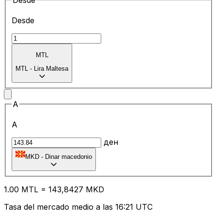
Desde
Desde
MTL
MTL
-
Lira Maltesa
A
A
ден
MKD
-
Dinar macedonio
1.00
MTL
=
14
3,8427
MKD
Tasa del mercado medio a las 16:21 UTC