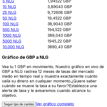
5
NLG
1,94522
GBP
10
NLG
3,89043
GBP
25
NLG
9,72608
GBP
50
NLG
19,4522
GBP
100
NLG
38,9043
GBP
500
NLG
194,522
GBP
1000
NLG
389,043
GBP
5000
NLG
1945,22
GBP
10.000
NLG
3890,43
GBP
Gráfico de GBP a NLG
Vea tu 1 GBP en movimiento. Nuestro gráfico en vivo de
GBP a NLG rastrea 12 meses de tasas del mercado
medio en tiempo real y muestra exactamente cuánto
valía su dinero en cualquier momento.¿Quiere saber
cuándo se mueve la tasa a su favor?Establezca una
alerta de tasa y le avisaremos cuando alcance tu
objetivo.
Ver gráfico completo
Seguir tipo de cambio