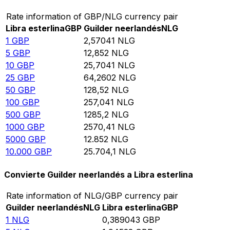
Rate information of GBP/NLG currency pair
Libra esterlina
GBP
Guilder neerlandés
NLG
1
GBP
2,57041
NLG
5
GBP
12,852
NLG
10
GBP
25,7041
NLG
25
GBP
64,2602
NLG
50
GBP
128,52
NLG
100
GBP
257,041
NLG
500
GBP
1285,2
NLG
1000
GBP
2570,41
NLG
5000
GBP
12.852
NLG
10.000
GBP
25.704,1
NLG
Convierte Guilder neerlandés a Libra esterlina
Rate information of NLG/GBP currency pair
Guilder neerlandés
NLG
Libra esterlina
GBP
1
NLG
0,389043
GBP