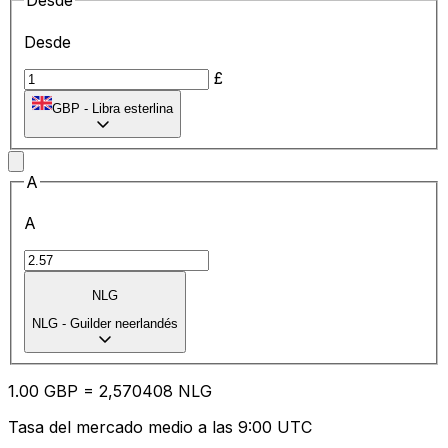
Desde
Desde
£
GBP
-
Libra esterlina
A
A
NLG
NLG
-
Guilder neerlandés
1.00
GBP
=
2,
570408
NLG
Tasa del mercado medio a las 9:00 UTC