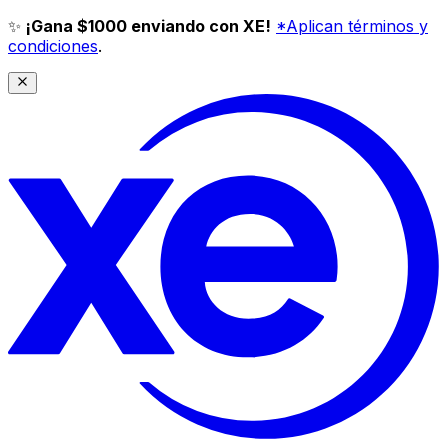
✨
¡Gana $1000 enviando con XE!
*Aplican términos y
condiciones
.