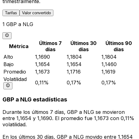
trimestralmente.
Tarifas
Valor convertido
1 GBP a NLG
Últimos 7
Últimos 30
Últimos 90
Métrica
días
días
días
Alto
1,1690
1,1804
1,1804
Bajo
1,1654
1,1654
1,1460
Promedio
1,1673
1,1716
1,1619
Volatilidad
0,11%
0,17%
0,17%
GBP a NLG estadísticas
Durante los últimos 7 días, GBP a NLG se movieron
entre 1,1654 y 1,1690. El promedio fue 1,1673 con 0,11%
volatilidad.
En los últimos 30 días, GBP a NLG movido entre 1,1654