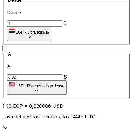
Desde
Desde
£
EGP
-
Libra egipcia
A
A
$
USD
-
Dólar estadounidense
1.00
EGP
=
0,
020086
USD
Tasa del mercado medio a las 14:49 UTC