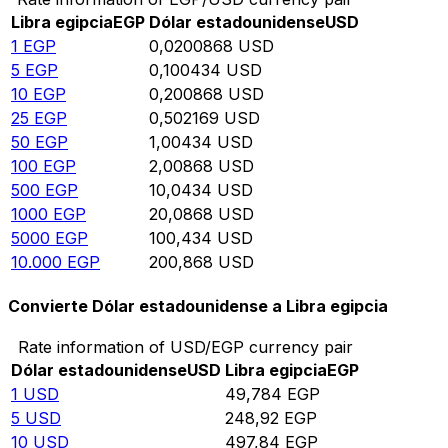
Libra egipcia
EGP
Dólar estadounidense
USD
1
EGP
0,0200868
USD
5
EGP
0,100434
USD
10
EGP
0,200868
USD
25
EGP
0,502169
USD
50
EGP
1,00434
USD
100
EGP
2,00868
USD
500
EGP
10,0434
USD
1000
EGP
20,0868
USD
5000
EGP
100,434
USD
10.000
EGP
200,868
USD
Convierte Dólar estadounidense a Libra egipcia
Rate information of USD/EGP currency pair
Dólar estadounidense
USD
Libra egipcia
EGP
1
USD
49,784
EGP
5
USD
248,92
EGP
10
USD
497,84
EGP