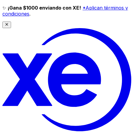
✨
¡Gana $1000 enviando con XE!
*Aplican términos y
condiciones
.