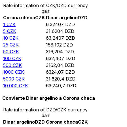
Rate information of CZK/DZD currency
pair
Corona checa
CZK
Dinar argelino
DZD
1
CZK
6,32407
DZD
5
CZK
31,6204
DZD
10
CZK
63,2407
DZD
25
CZK
158,102
DZD
50
CZK
316,204
DZD
100
CZK
632,407
DZD
500
CZK
3162,04
DZD
1000
CZK
6324,07
DZD
5000
CZK
31.620,4
DZD
10.000
CZK
63.240,7
DZD
Convierte Dinar argelino a Corona checa
Rate information of DZD/CZK currency
pair
Dinar argelino
DZD
Corona checa
CZK