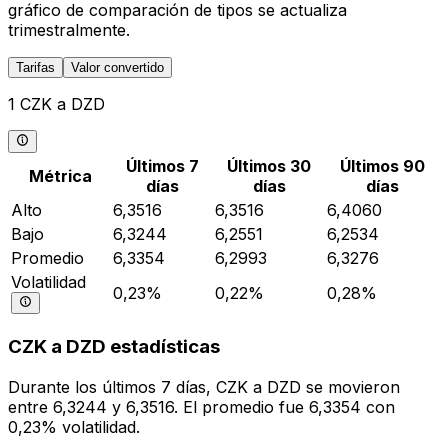
gráfico de comparación de tipos se actualiza
trimestralmente.
Tarifas
Valor convertido
1 CZK a DZD
Últimos 7
Últimos 30
Últimos 90
Métrica
días
días
días
Alto
6,3516
6,3516
6,4060
Bajo
6,3244
6,2551
6,2534
Promedio
6,3354
6,2993
6,3276
Volatilidad
0,23%
0,22%
0,28%
CZK a DZD estadísticas
Durante los últimos 7 días, CZK a DZD se movieron
entre 6,3244 y 6,3516. El promedio fue 6,3354 con
0,23% volatilidad.