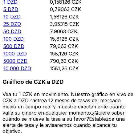
1
DZD
0,158126
CZK
5
DZD
0,79063
CZK
10
DZD
1,58126
CZK
25
DZD
3,95315
CZK
50
DZD
7,9063
CZK
100
DZD
15,8126
CZK
500
DZD
79,063
CZK
1000
DZD
158,126
CZK
5000
DZD
790,63
CZK
10.000
DZD
1581,26
CZK
Gráfico de CZK a DZD
Vea tu 1 CZK en movimiento. Nuestro gráfico en vivo de
CZK a DZD rastrea 12 meses de tasas del mercado
medio en tiempo real y muestra exactamente cuánto
valía su dinero en cualquier momento.¿Quiere saber
cuándo se mueve la tasa a su favor?Establezca una
alerta de tasa y le avisaremos cuando alcance tu
objetivo.