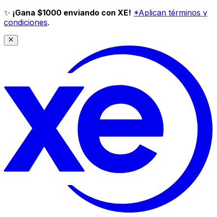
✨
¡Gana $1000 enviando con XE!
*Aplican términos y
condiciones
.