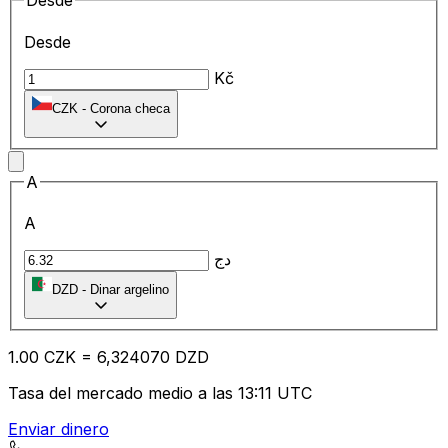
Desde
Desde
Kč
CZK
-
Corona checa
A
A
دج
DZD
-
Dinar argelino
1.00
CZK
=
6,
324070
DZD
Tasa del mercado medio a las 13:11 UTC
Enviar dinero