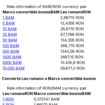
Rate information of BAM/RON currency pair
Marco convertible bosnio
BAM
Leu rumano
RON
1
BAM
2,68715
RON
5
BAM
13,4358
RON
10
BAM
26,8715
RON
25
BAM
67,1788
RON
50
BAM
134,358
RON
100
BAM
268,715
RON
500
BAM
1343,58
RON
1000
BAM
2687,15
RON
5000
BAM
13.435,8
RON
10.000
BAM
26.871,5
RON
Convierte Leu rumano a Marco convertible bosnio
Rate information of RON/BAM currency pair
Leu rumano
RON
Marco convertible bosnio
BAM
1
RON
0,372141
BAM
5
RON
1,86071
BAM