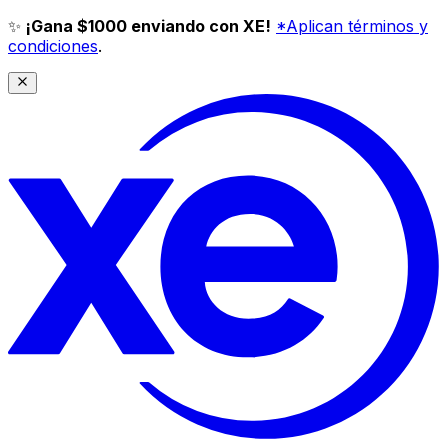
✨
¡Gana $1000 enviando con XE!
*Aplican términos y
condiciones
.