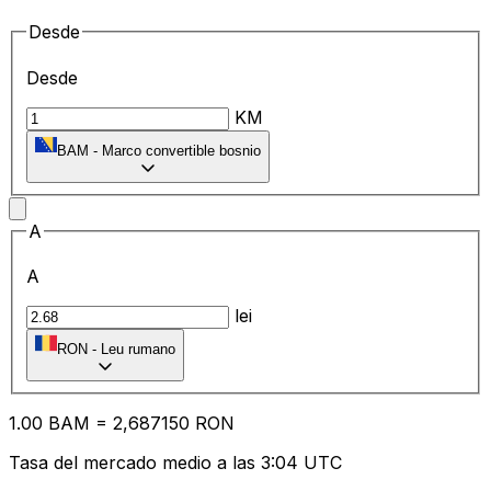
Desde
Desde
KM
BAM
-
Marco convertible bosnio
A
A
lei
RON
-
Leu rumano
1.00
BAM
=
2,
687150
RON
Tasa del mercado medio a las 3:04 UTC