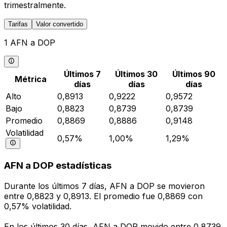
trimestralmente.
Tarifas
Valor convertido
1 AFN a DOP
Últimos 7
Últimos 30
Últimos 90
Métrica
días
días
días
Alto
0,8913
0,9222
0,9572
Bajo
0,8823
0,8739
0,8739
Promedio
0,8869
0,8886
0,9148
Volatilidad
0,57%
1,00%
1,29%
AFN a DOP estadísticas
Durante los últimos 7 días, AFN a DOP se movieron
entre 0,8823 y 0,8913. El promedio fue 0,8869 con
0,57% volatilidad.
En los últimos 30 días, AFN a DOP movido entre 0,8739