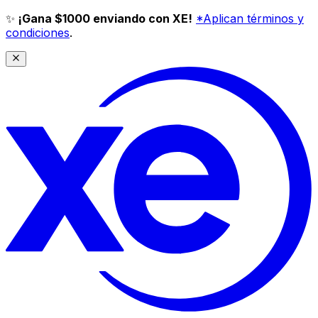
✨
¡Gana $1000 enviando con XE!
*Aplican términos y
condiciones
.