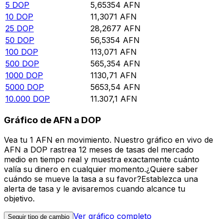
5
DOP
5,65354
AFN
10
DOP
11,3071
AFN
25
DOP
28,2677
AFN
50
DOP
56,5354
AFN
100
DOP
113,071
AFN
500
DOP
565,354
AFN
1000
DOP
1130,71
AFN
5000
DOP
5653,54
AFN
10.000
DOP
11.307,1
AFN
Gráfico de AFN a DOP
Vea tu 1 AFN en movimiento. Nuestro gráfico en vivo de
AFN a DOP rastrea 12 meses de tasas del mercado
medio en tiempo real y muestra exactamente cuánto
valía su dinero en cualquier momento.¿Quiere saber
cuándo se mueve la tasa a su favor?Establezca una
alerta de tasa y le avisaremos cuando alcance tu
objetivo.
Ver gráfico completo
Seguir tipo de cambio