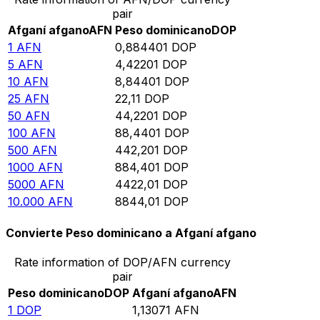
pair
Afganí afgano
AFN
Peso dominicano
DOP
1
AFN
0,884401
DOP
5
AFN
4,42201
DOP
10
AFN
8,84401
DOP
25
AFN
22,11
DOP
50
AFN
44,2201
DOP
100
AFN
88,4401
DOP
500
AFN
442,201
DOP
1000
AFN
884,401
DOP
5000
AFN
4422,01
DOP
10.000
AFN
8844,01
DOP
Convierte Peso dominicano a Afganí afgano
Rate information of DOP/AFN currency
pair
Peso dominicano
DOP
Afganí afgano
AFN
1
DOP
1,13071
AFN