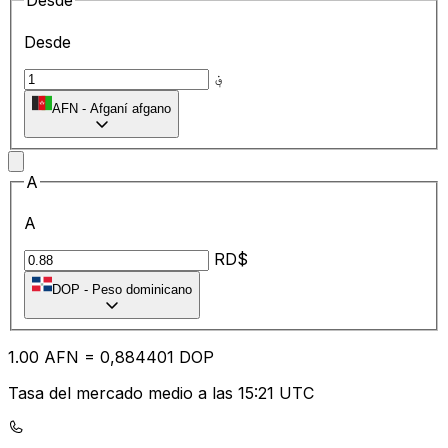
Desde
Desde
؋
AFN
-
Afganí afgano
A
A
RD$
DOP
-
Peso dominicano
1.00
AFN
=
0,
884401
DOP
Tasa del mercado medio a las 15:21 UTC