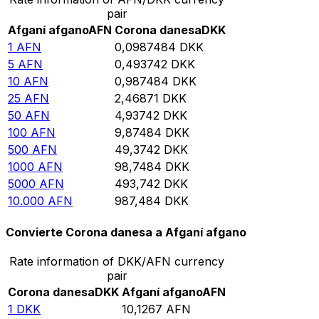
pair
Afganí afgano
AFN
Corona danesa
DKK
1
AFN
0,0987484
DKK
5
AFN
0,493742
DKK
10
AFN
0,987484
DKK
25
AFN
2,46871
DKK
50
AFN
4,93742
DKK
100
AFN
9,87484
DKK
500
AFN
49,3742
DKK
1000
AFN
98,7484
DKK
5000
AFN
493,742
DKK
10.000
AFN
987,484
DKK
Convierte Corona danesa a Afganí afgano
Rate information of DKK/AFN currency
pair
Corona danesa
DKK
Afganí afgano
AFN
1
DKK
10,1267
AFN