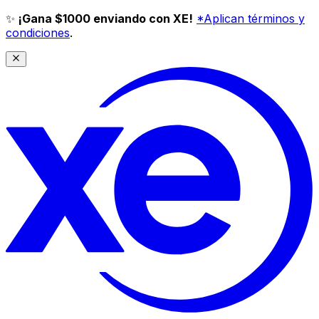
✨
¡Gana $1000 enviando con XE!
*Aplican términos y
condiciones
.