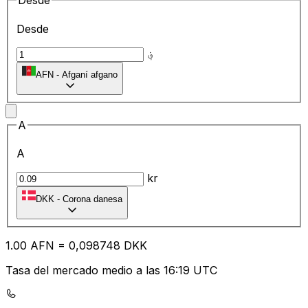
Desde
Desde
؋
AFN
-
Afganí afgano
A
A
kr
DKK
-
Corona danesa
1.00
AFN
=
0,
098748
DKK
Tasa del mercado medio a las 16:19 UTC