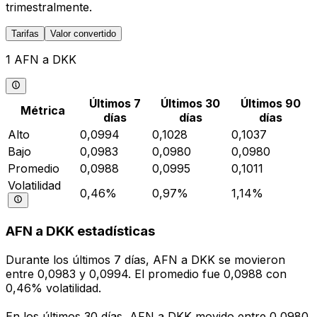
trimestralmente.
Tarifas
Valor convertido
1 AFN a DKK
Últimos 7
Últimos 30
Últimos 90
Métrica
días
días
días
Alto
0,0994
0,1028
0,1037
Bajo
0,0983
0,0980
0,0980
Promedio
0,0988
0,0995
0,1011
Volatilidad
0,46%
0,97%
1,14%
AFN a DKK estadísticas
Durante los últimos 7 días, AFN a DKK se movieron
entre 0,0983 y 0,0994. El promedio fue 0,0988 con
0,46% volatilidad.
En los últimos 30 días, AFN a DKK movido entre 0,0980