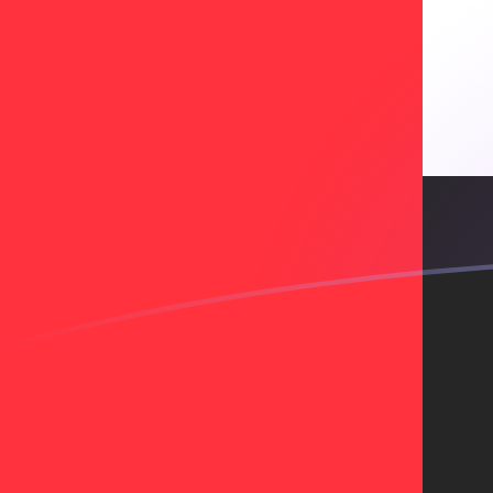
tipos de cambio de AFN a AED hoy
Convierte Afganí afgano a Dírham de los EAU
Rate information of AFN/AED currency
pair
Afganí afgano
AFN
Dírham de los EAU
AED
1
AFN
0,0560684
AED
5
AFN
0,280342
AED
10
AFN
0,560684
AED
25
AFN
1,40171
AED
50
AFN
2,80342
AED
100
AFN
5,60684
AED
500
AFN
28,0342
AED
1000
AFN
56,0684
AED
5000
AFN
280,342
AED
10.000
AFN
560,684
AED