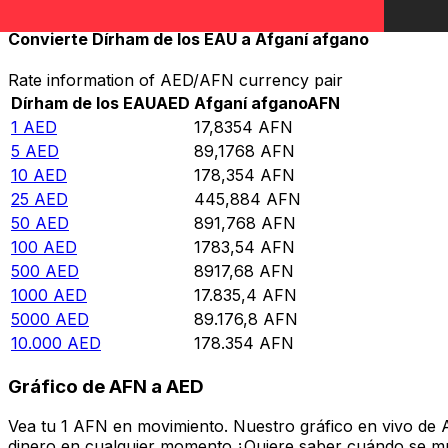
Convierte Dírham de los EAU a Afganí afgano
Rate information of AED/AFN currency pair
Dírham de los EAU
AED
Afganí afgano
AFN
1
AED
17,8354
AFN
5
AED
89,1768
AFN
10
AED
178,354
AFN
25
AED
445,884
AFN
50
AED
891,768
AFN
100
AED
1783,54
AFN
500
AED
8917,68
AFN
1000
AED
17.835,4
AFN
5000
AED
89.176,8
AFN
10.000
AED
178.354
AFN
Gráfico de AFN a AED
Vea tu 1 AFN en movimiento. Nuestro gráfico en vivo de 
dinero en cualquier momento.¿Quiere saber cuándo se mue