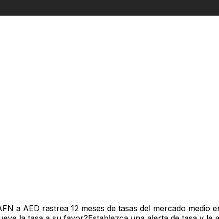
AFN a AED rastrea 12 meses de tasas del mercado medio en
ve la tasa a su favor?Establezca una alerta de tasa y le 