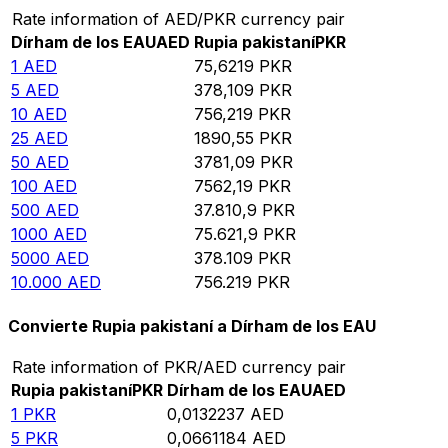
Rate information of AED/PKR currency pair
Dírham de los EAU
AED
Rupia pakistaní
PKR
1
AED
75,6219
PKR
5
AED
378,109
PKR
10
AED
756,219
PKR
25
AED
1890,55
PKR
50
AED
3781,09
PKR
100
AED
7562,19
PKR
500
AED
37.810,9
PKR
1000
AED
75.621,9
PKR
5000
AED
378.109
PKR
10.000
AED
756.219
PKR
Convierte Rupia pakistaní a Dírham de los EAU
Rate information of PKR/AED currency pair
Rupia pakistaní
PKR
Dírham de los EAU
AED
1
PKR
0,0132237
AED
5
PKR
0,0661184
AED