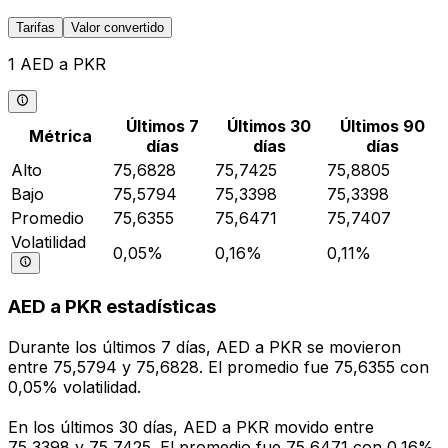
Tarifas
Valor convertido
1 AED a PKR
Últimos 7
Últimos 30
Últimos 90
Métrica
días
días
días
Alto
75,6828
75,7425
75,8805
Bajo
75,5794
75,3398
75,3398
Promedio
75,6355
75,6471
75,7407
Volatilidad
0,05%
0,16%
0,11%
AED a PKR estadísticas
Durante los últimos 7 días, AED a PKR se movieron
entre 75,5794 y 75,6828. El promedio fue 75,6355 con
0,05% volatilidad.
En los últimos 30 días, AED a PKR movido entre
75,3398 y 75,7425. El promedio fue 75,6471 con 0,16%