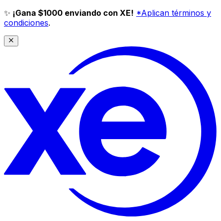
✨
¡Gana $1000 enviando con XE!
*Aplican términos y
condiciones
.