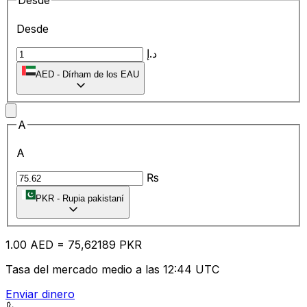
Desde
Desde
د.إ
AED
-
Dírham de los EAU
A
A
₨
PKR
-
Rupia pakistaní
1.00
AED
=
75
,62189
PKR
Tasa del mercado medio a las 12:44 UTC
Enviar dinero