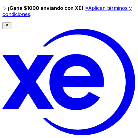
✨
¡Gana $1000 enviando con XE!
*Aplican términos y
condiciones
.