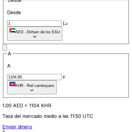
Desde
Desde
د.إ
AED
-
Dírham de los EAU
A
A
៛
KHR
-
Riel camboyano
1.00
AED
=
11
04
KHR
Tasa del mercado medio a las 11:50 UTC
Enviar dinero