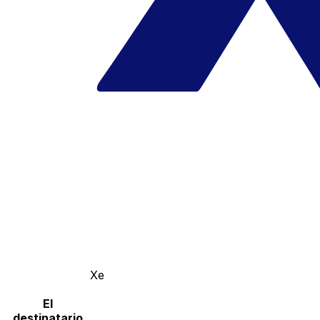
Xe
El
destinatario