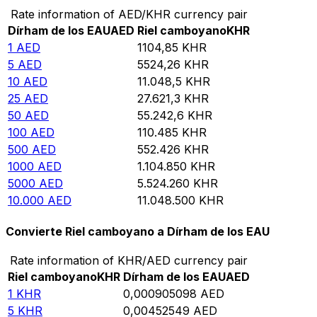
Rate information of AED/KHR currency pair
Dírham de los EAU
AED
Riel camboyano
KHR
1
AED
1104,85
KHR
5
AED
5524,26
KHR
10
AED
11.048,5
KHR
25
AED
27.621,3
KHR
50
AED
55.242,6
KHR
100
AED
110.485
KHR
500
AED
552.426
KHR
1000
AED
1.104.850
KHR
5000
AED
5.524.260
KHR
10.000
AED
11.048.500
KHR
Convierte Riel camboyano a Dírham de los EAU
Rate information of KHR/AED currency pair
Riel camboyano
KHR
Dírham de los EAU
AED
1
KHR
0,000905098
AED
5
KHR
0,00452549
AED