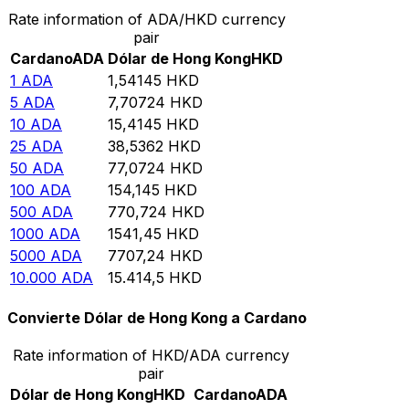
Rate information of ADA/HKD currency
pair
Cardano
ADA
Dólar de Hong Kong
HKD
1
ADA
1,54145
HKD
5
ADA
7,70724
HKD
10
ADA
15,4145
HKD
25
ADA
38,5362
HKD
50
ADA
77,0724
HKD
100
ADA
154,145
HKD
500
ADA
770,724
HKD
1000
ADA
1541,45
HKD
5000
ADA
7707,24
HKD
10.000
ADA
15.414,5
HKD
Convierte Dólar de Hong Kong a Cardano
Rate information of HKD/ADA currency
pair
Dólar de Hong Kong
HKD
Cardano
ADA