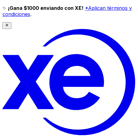
✨
¡Gana $1000 enviando con XE!
*Aplican términos y
condiciones
.