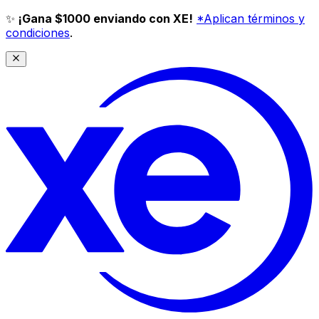
✨
¡Gana $1000 enviando con XE!
*Aplican términos y
condiciones
.