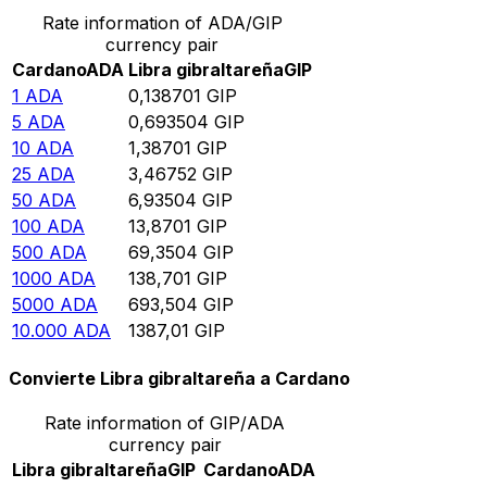
Rate information of ADA/GIP
currency pair
Cardano
ADA
Libra gibraltareña
GIP
1
ADA
0,138701
GIP
5
ADA
0,693504
GIP
10
ADA
1,38701
GIP
25
ADA
3,46752
GIP
50
ADA
6,93504
GIP
100
ADA
13,8701
GIP
500
ADA
69,3504
GIP
1000
ADA
138,701
GIP
5000
ADA
693,504
GIP
10.000
ADA
1387,01
GIP
Convierte Libra gibraltareña a Cardano
Rate information of GIP/ADA
currency pair
Libra gibraltareña
GIP
Cardano
ADA