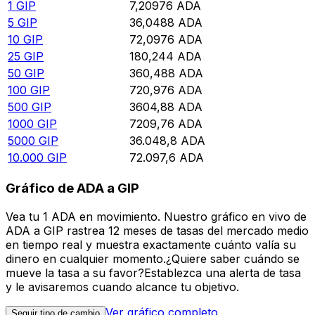
1
GIP
7,20976
ADA
5
GIP
36,0488
ADA
10
GIP
72,0976
ADA
25
GIP
180,244
ADA
50
GIP
360,488
ADA
100
GIP
720,976
ADA
500
GIP
3604,88
ADA
1000
GIP
7209,76
ADA
5000
GIP
36.048,8
ADA
10.000
GIP
72.097,6
ADA
Gráfico de ADA a GIP
Vea tu 1 ADA en movimiento. Nuestro gráfico en vivo de
ADA a GIP rastrea 12 meses de tasas del mercado medio
en tiempo real y muestra exactamente cuánto valía su
dinero en cualquier momento.¿Quiere saber cuándo se
mueve la tasa a su favor?Establezca una alerta de tasa
y le avisaremos cuando alcance tu objetivo.
Ver gráfico completo
Seguir tipo de cambio