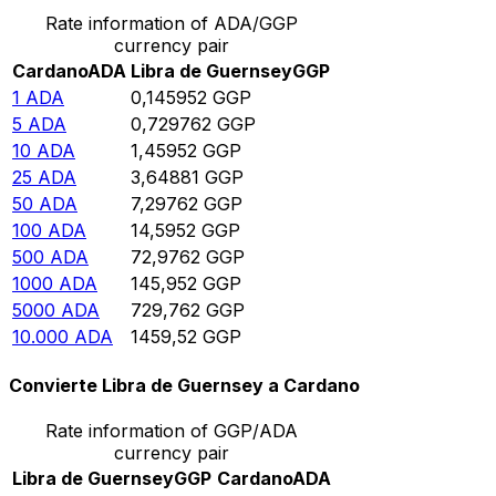
Rate information of ADA/GGP
currency pair
Cardano
ADA
Libra de Guernsey
GGP
1
ADA
0,145952
GGP
5
ADA
0,729762
GGP
10
ADA
1,45952
GGP
25
ADA
3,64881
GGP
50
ADA
7,29762
GGP
100
ADA
14,5952
GGP
500
ADA
72,9762
GGP
1000
ADA
145,952
GGP
5000
ADA
729,762
GGP
10.000
ADA
1459,52
GGP
Convierte Libra de Guernsey a Cardano
Rate information of GGP/ADA
currency pair
Libra de Guernsey
GGP
Cardano
ADA