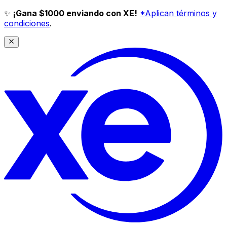
✨
¡Gana $1000 enviando con XE!
*Aplican términos y
condiciones
.