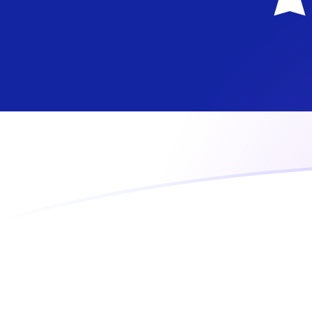
tipos de cambio de ADA a ANG hoy
Convierte Cardano a Florín holandés
Rate information of ADA/ANG
currency pair
Cardano
ADA
Florín holandés
ANG
1
ADA
0,338116
ANG
5
ADA
1,69058
ANG
10
ADA
3,38116
ANG
25
ADA
8,45291
ANG
50
ADA
16,9058
ANG
100
ADA
33,8116
ANG
500
ADA
169,058
ANG
1000
ADA
338,116
ANG
5000
ADA
1690,58
ANG