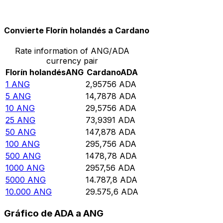
10.000
ADA
3381,16
ANG
Convierte Florín holandés a Cardano
Rate information of ANG/ADA
currency pair
Florín holandés
ANG
Cardano
ADA
1
ANG
2,95756
ADA
5
ANG
14,7878
ADA
10
ANG
29,5756
ADA
25
ANG
73,9391
ADA
50
ANG
147,878
ADA
100
ANG
295,756
ADA
500
ANG
1478,78
ADA
1000
ANG
2957,56
ADA
5000
ANG
14.787,8
ADA
10.000
ANG
29.575,6
ADA
Gráfico de ADA a ANG