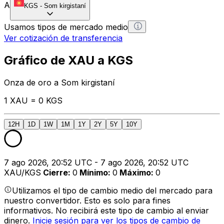
A
KGS
-
Som kirgistaní
Usamos tipos de mercado medio
Ver cotización de transferencia
Gráfico de XAU a KGS
Onza de oro a Som kirgistaní
1 XAU = 0 KGS
12H
1D
1W
1M
1Y
2Y
5Y
10Y
7 ago 2026, 20:52 UTC - 7 ago 2026, 20:52 UTC
XAU/KGS
Cierre
:
0
Mínimo
:
0
Máximo
:
0
Utilizamos el tipo de cambio medio del mercado para
nuestro convertidor. Esto es solo para fines
informativos. No recibirá este tipo de cambio al enviar
dinero.
Inicie sesión para ver los tipos de cambio de