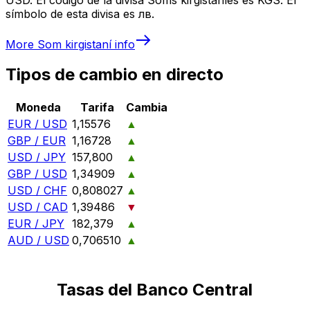
símbolo de esta divisa es лв.
More
Som kirgistaní
info
Tipos de cambio en directo
Moneda
Tarifa
Cambia
EUR / USD
1,15576
▲
GBP / EUR
1,16728
▲
USD / JPY
157,800
▲
GBP / USD
1,34909
▲
USD / CHF
0,808027
▲
USD / CAD
1,39486
▼
EUR / JPY
182,379
▲
AUD / USD
0,706510
▲
Tasas del Banco Central