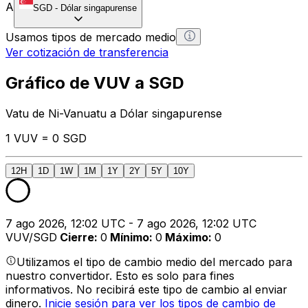
A
SGD
-
Dólar singapurense
Usamos tipos de mercado medio
Ver cotización de transferencia
Gráfico de VUV a SGD
Vatu de Ni-Vanuatu a Dólar singapurense
1 VUV = 0 SGD
12H
1D
1W
1M
1Y
2Y
5Y
10Y
7 ago 2026, 12:02 UTC - 7 ago 2026, 12:02 UTC
VUV/SGD
Cierre
:
0
Mínimo
:
0
Máximo
:
0
Utilizamos el tipo de cambio medio del mercado para
nuestro convertidor. Esto es solo para fines
informativos. No recibirá este tipo de cambio al enviar
dinero.
Inicie sesión para ver los tipos de cambio de