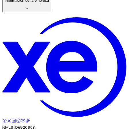
Información de la empresa
NMLS ID#920968.