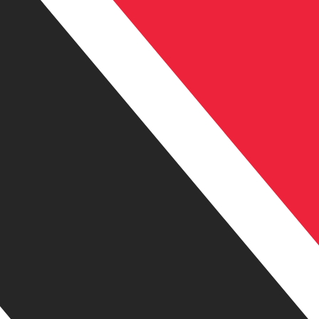
stro convertidor. Esto es solo para fines informativos. No 
estadounidense (USD)
fa de cambio de Corona sueca más popular es de SEK a USD.