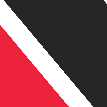
a de cambio de Dólar de Trinidad más popular es de TTD a US
Ta
Divisa
Tasa de interés
JPY
0,75 %
CHF
0,00 %
EUR
4,25 %
USD
3,75 %
CAD
2,25 %
AUD
3,60 %
NZD
2,25 %
GBP
3,75 %