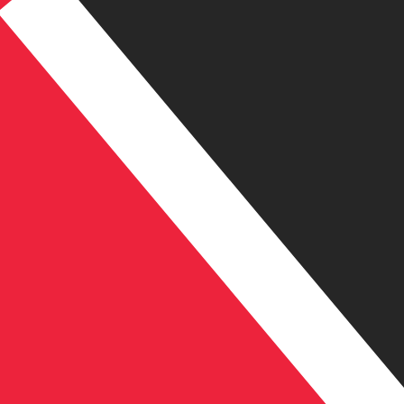
6 ago 2026, 2:44 UTC - 6 ago 2026, 2:44 UTC
SEK/TTD
Cierre
:
0
Mínimo
:
0
Máximo
:
0
Utilizamos el tipo de cambio medio del mercado para nue
para ver los tipos de cambio de envío
Pares de divisas populares de Dólar 
Información de divisas
SEK
-
Corona sueca
Nuestras clasificaciones de divisas muestran que la tari
de esta divisa es kr.
More
Corona sueca
info