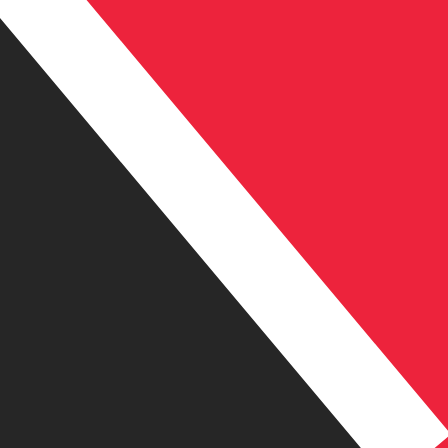
D. El código de la divisa DÓlares de Trinidad es TTD. El
sas del Banco Central