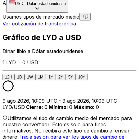
A
USD
-
Dólar estadounidense
Usamos tipos de mercado medio
Ver cotización de transferencia
Gráfico de LYD a USD
Dinar libio a Dólar estadounidense
1 LYD = 0 USD
12H
1D
1W
1M
1Y
2Y
5Y
10Y
9 ago 2026, 10:09 UTC - 9 ago 2026, 10:09 UTC
LYD/USD
Cierre
:
0
Mínimo
:
0
Máximo
:
0
Utilizamos el tipo de cambio medio del mercado para
nuestro convertidor. Esto es solo para fines
informativos. No recibirá este tipo de cambio al enviar
dinero.
Inicie sesión para ver los tipos de cambio de