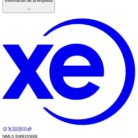
Información de la empresa
NMLS ID#920968.