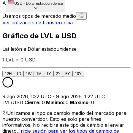
A
USD
-
Dólar estadounidense
Usamos tipos de mercado medio
Ver cotización de transferencia
Gráfico de LVL a USD
Lat letón a Dólar estadounidense
1 LVL = 0 USD
12H
1D
1W
1M
1Y
2Y
5Y
10Y
9 ago 2026, 1:22 UTC - 9 ago 2026, 1:22 UTC
LVL/USD
Cierre
:
0
Mínimo
:
0
Máximo
:
0
Utilizamos el tipo de cambio medio del mercado para
nuestro convertidor. Esto es solo para fines
informativos. No recibirá este tipo de cambio al enviar
dinero.
Inicie sesión para ver los tipos de cambio de