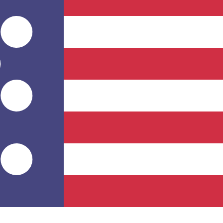
stro convertidor. Esto es solo para fines informativos. No 
estadounidense (USD)
fa de cambio de Yen japonés más popular es de JPY a USD. E