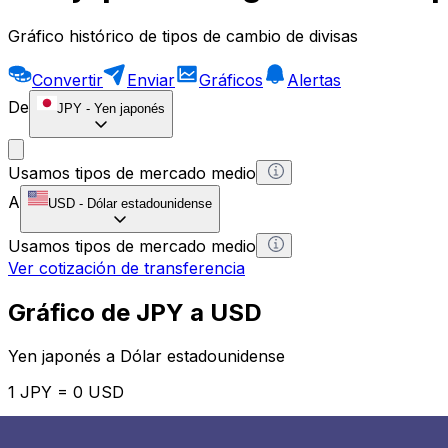
Gráfico histórico de tipos de cambio de divisas
Convertir
Enviar
Gráficos
Alertas
De
JPY
-
Yen japonés
Usamos tipos de mercado medio
A
USD
-
Dólar estadounidense
Usamos tipos de mercado medio
Ver cotización de transferencia
Gráfico de JPY a USD
Yen japonés a Dólar estadounidense
1 JPY = 0 USD
12H
1D
1W
1M
1Y
2Y
5Y
10Y