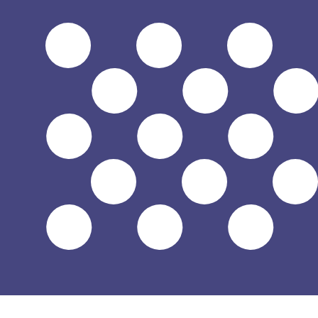
7 ago 2026, 3:31 UTC - 7 ago 2026, 3:31 UTC
JPY/USD
Cierre
:
0
Mínimo
:
0
Máximo
:
0
Utilizamos el tipo de cambio medio del mercado para nue
para ver los tipos de cambio de envío
Pares de divisas populares de Dólar 
Información de divisas
JPY
-
Yen japonés
Nuestras clasificaciones de divisas muestran que la tari
de esta divisa es ¥.
More
Yen japonés
info