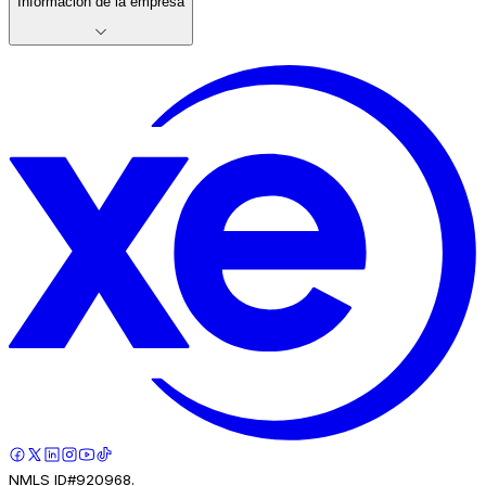
Información de la empresa
NMLS ID#920968.