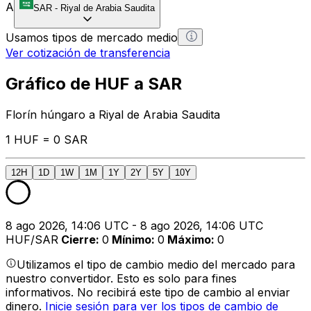
A
SAR
-
Riyal de Arabia Saudita
Usamos tipos de mercado medio
Ver cotización de transferencia
Gráfico de HUF a SAR
Florín húngaro a Riyal de Arabia Saudita
1 HUF = 0 SAR
12H
1D
1W
1M
1Y
2Y
5Y
10Y
8 ago 2026, 14:06 UTC - 8 ago 2026, 14:06 UTC
HUF/SAR
Cierre
:
0
Mínimo
:
0
Máximo
:
0
Utilizamos el tipo de cambio medio del mercado para
nuestro convertidor. Esto es solo para fines
informativos. No recibirá este tipo de cambio al enviar
dinero.
Inicie sesión para ver los tipos de cambio de