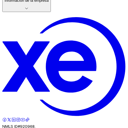
Información de la empresa
NMLS ID#920968.