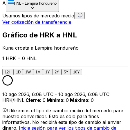
A
HNL
-
Lempira hondureño
Usamos tipos de mercado medio
Ver cotización de transferencia
Gráfico de HRK a HNL
Kuna croata a Lempira hondureño
1 HRK = 0 HNL
12H
1D
1W
1M
1Y
2Y
5Y
10Y
10 ago 2026, 6:08 UTC - 10 ago 2026, 6:08 UTC
HRK/HNL
Cierre
:
0
Mínimo
:
0
Máximo
:
0
Utilizamos el tipo de cambio medio del mercado para
nuestro convertidor. Esto es solo para fines
informativos. No recibirá este tipo de cambio al enviar
dinero.
Inicie sesión para ver los tipos de cambio de