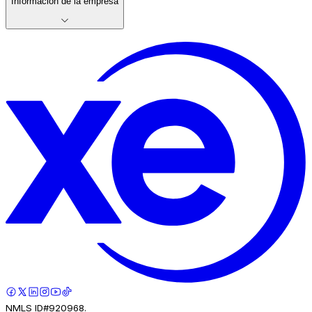
Información de la empresa
NMLS ID#920968.