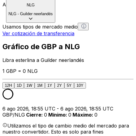
A
NLG
NLG
-
Guilder neerlandés
Usamos tipos de mercado medio
Ver cotización de transferencia
Gráfico de GBP a NLG
Libra esterlina a Guilder neerlandés
1 GBP = 0 NLG
12H
1D
1W
1M
1Y
2Y
5Y
10Y
6 ago 2026, 18:55 UTC - 6 ago 2026, 18:55 UTC
GBP/NLG
Cierre
:
0
Mínimo
:
0
Máximo
:
0
Utilizamos el tipo de cambio medio del mercado para
nuestro convertidor. Esto es solo para fines