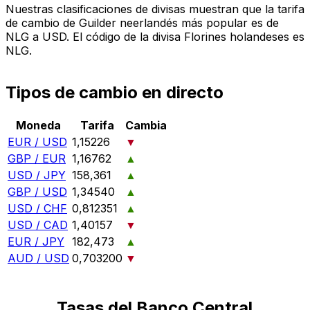
Nuestras clasificaciones de divisas muestran que la tarifa
de cambio de Guilder neerlandés más popular es de
NLG a USD. El código de la divisa Florines holandeses es
NLG.
Tipos de cambio en directo
Moneda
Tarifa
Cambia
EUR / USD
1,15226
▼
GBP / EUR
1,16762
▲
USD / JPY
158,361
▲
GBP / USD
1,34540
▲
USD / CHF
0,812351
▲
USD / CAD
1,40157
▼
EUR / JPY
182,473
▲
AUD / USD
0,703200
▼
Tasas del Banco Central