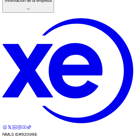
Información de la empresa
NMLS ID#920968.