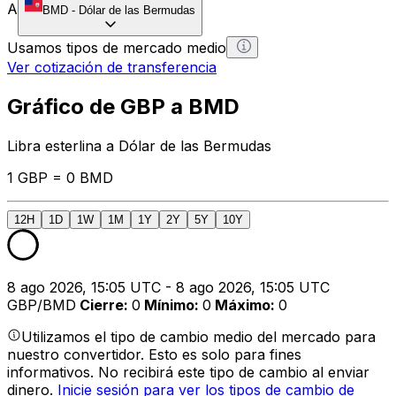
A
BMD
-
Dólar de las Bermudas
Usamos tipos de mercado medio
Ver cotización de transferencia
Gráfico de GBP a BMD
Libra esterlina a Dólar de las Bermudas
1 GBP = 0 BMD
12H
1D
1W
1M
1Y
2Y
5Y
10Y
8 ago 2026, 15:05 UTC - 8 ago 2026, 15:05 UTC
GBP/BMD
Cierre
:
0
Mínimo
:
0
Máximo
:
0
Utilizamos el tipo de cambio medio del mercado para
nuestro convertidor. Esto es solo para fines
informativos. No recibirá este tipo de cambio al enviar
dinero.
Inicie sesión para ver los tipos de cambio de